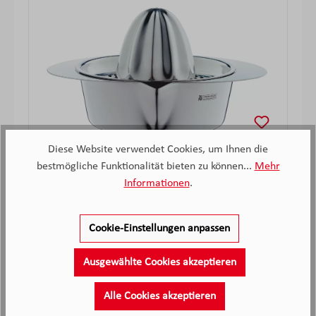
Diese Website verwendet Cookies, um Ihnen die
bestmögliche Funktionalität bieten zu können...
Mehr
WMF Gourmet Zitruspresse, Ø 13 cm
Informationen
.
Nicht mehr verfügbar
Cookie-Einstellungen anpassen
43,
€
99
Verkaufspreis:
Regulärer Preis:
Ausgewählte Cookies akzeptieren
Alle Cookies akzeptieren
Hersteller Informationen