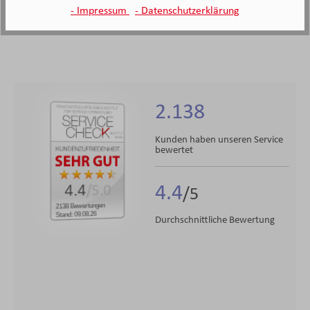
- Impressum
- Datenschutzerklärung
2.138
Kunden haben unseren Service
bewertet
4.4
4.4
/5.0
2138 Bewertungen
Stand: 09.08.26
Durchschnittliche Bewertung