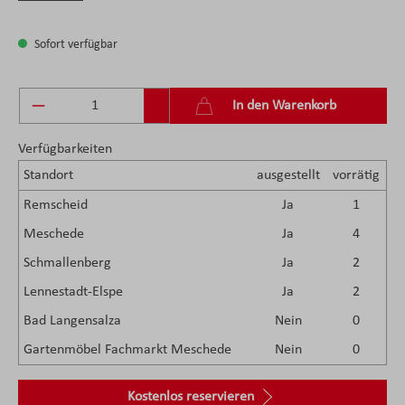
Sofort verfügbar
Produkt Anzahl: Gib den gewünschten Wert ein 
In den Warenkorb
Verfügbarkeiten
Standort
ausgestellt
vorrätig
Remscheid
Ja
1
Meschede
Ja
4
Schmallenberg
Ja
2
Lennestadt-Elspe
Ja
2
Bad Langensalza
Nein
0
Gartenmöbel Fachmarkt Meschede
Nein
0
Kostenlos reservieren