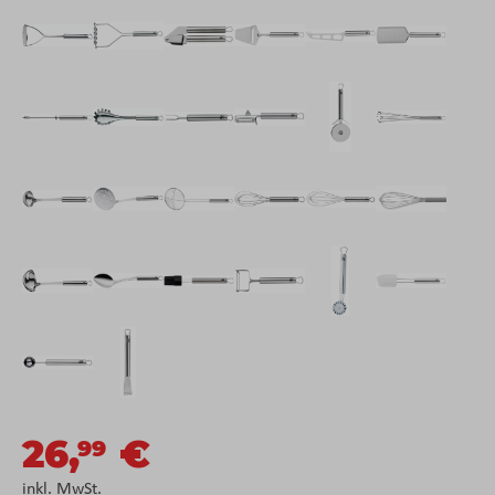
26,
€
99
inkl. MwSt.