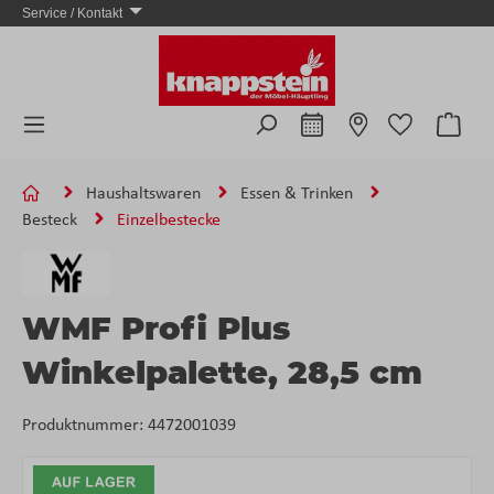
Service / Kontakt
Zum Hauptinhalt springen
Ware
Haushaltswaren
Essen & Trinken
Besteck
Einzelbestecke
WMF Profi Plus
Winkelpalette, 28,5 cm
Produktnummer:
4472001039
Bildergalerie überspringen