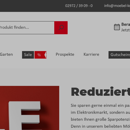
02972 / 39 09 - 0
info@moebel-k
Bera
Jetz
Garten
Prospekte
Karriere
Sale
Gutschein
Reduzier
Sie sparen gerne einmal ein pa
im Elektronikmarkt, sondern 
bieten Ihnen große Sparpotenzia
Denn in unserem beliebten Möbe