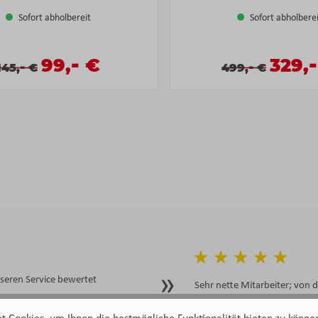
Sofort abholbereit
Sofort abholbere
-
-
Verkaufspreis:
99,
€
Verkau
329,
Verkaufspreis:
Regulärer Preis:
Verkaufspreis:
Regulärer Preis:
-
-
145,
€
499,
€
eren Service bewertet
Sehr nette Mitarbeiter; von 