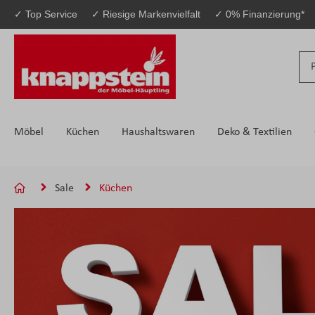
✓ Top Service
✓ Riesige Markenvielfalt
✓ 0% Finanzierung*
 Hauptinhalt springen
Zur Suche springen
Zur Hauptnavigation springen
Möbel
Küchen
Haushaltswaren
Deko & Textilien
Sale
Küchen