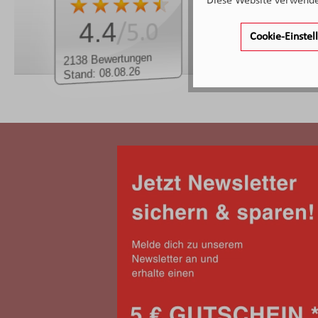
Diese Website verwendet
4.4
4.4
/5.0
Cookie-Einste
Durchschnittlich
2138 Bewertungen
Stand: 08.08.26