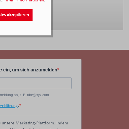
...
Mehr Informationen
.
Knappstein
kies akzeptieren
e ein, um sich anzumelden
Anmeldung an, z. B. abc@xyz.com.
erklärung
.
 unsere Marketing-Plattform. Indem