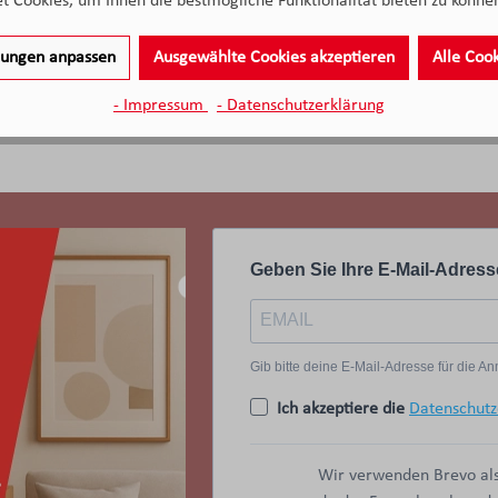
 Cookies, um Ihnen die bestmögliche Funktionalität bieten zu können
Frank S., Kunde von Möbel 
09.04.2026
llungen anpassen
Ausgewählte Cookies akzeptieren
Alle Coo
e Bewertung
- Impressum
- Datenschutzerklärung
Geben Sie Ihre E-Mail-Adress
Gib bitte deine E-Mail-Adresse für die 
Ich akzeptiere die
Datenschutz
Wir verwenden Brevo als