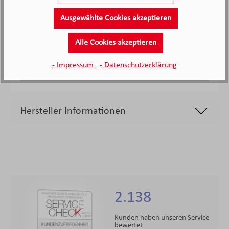
WMF Gourmet Zitruspresse, Ø 13 cm
Ausgewählte Cookies akzeptieren
Nicht mehr verfügbar
Alle Cookies akzeptieren
43,
€
99
Verkaufspreis:
Regulärer Preis:
- Impressum
- Datenschutzerklärung
Hersteller Informationen
2.138
Kunden haben unseren Service
bewertet