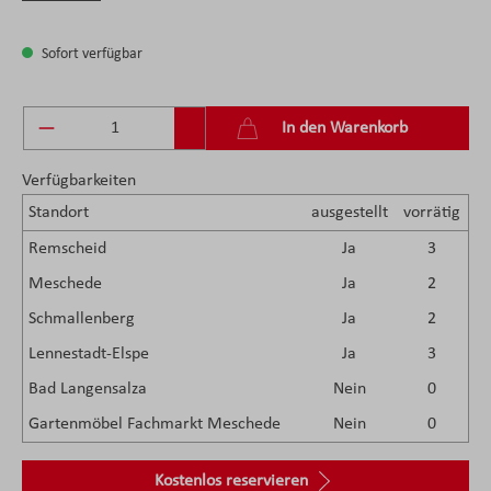
Sofort verfügbar
Produkt Anzahl: Gib den gewünschten Wert ein 
In den Warenkorb
Verfügbarkeiten
Standort
ausgestellt
vorrätig
Remscheid
Ja
3
Meschede
Ja
2
Schmallenberg
Ja
2
Lennestadt-Elspe
Ja
3
Bad Langensalza
Nein
0
Gartenmöbel Fachmarkt Meschede
Nein
0
Kostenlos reservieren