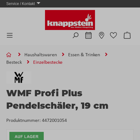
Service / Kontakt
Zum Hauptinhalt springen
Ware
Haushaltswaren
Essen & Trinken
Besteck
Einzelbestecke
WMF Profi Plus
Pendelschäler, 19 cm
Produktnummer:
4472001054
Bildergalerie überspringen