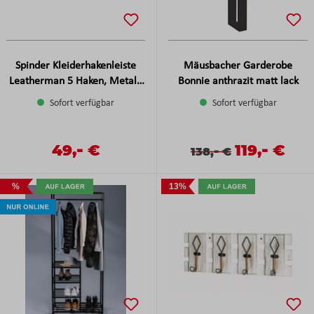
Spinder Kleiderhakenleiste
Mäusbacher Garderobe
Leatherman 5 Haken, Metall:
Bonnie anthrazit matt lack
Dusty green, ca. 70x10x7 cm
Sofort verfügbar
Sofort verfügbar
-
-
Verkaufspreis:
49,
€
Verkaufspreis
119,
€
Regulärer Preis:
Verkaufspreis:
Regulärer Preis:
-
138,
€
%
13%