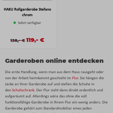
HAKU Rollgarderobe Stefano
chrom
Sofort verfügbar
-
Verkaufspreis:
119,
€
Verkaufspreis:
Regulärer Preis:
-
138,
€
Garderoben online entdecken
Die erste Handlung, wenn man aus dem Haus rausgeht oder
von der Arbeit heimkommt geschieht im
Flur
. Sie hängen die
Jacke an Ihrer Garderobe auf und stellen die Schuhe in
den
Schuhschrank
. Der Flur sieht dann direkt ordentlich und
aufgeräumt auf. Allerdings wäre das ohne die voll
funktionsfähige Garderobe in Ihrem Flur ein wenig anders. Die
Garderobe gehört zum Standardmobiliar eines jeden