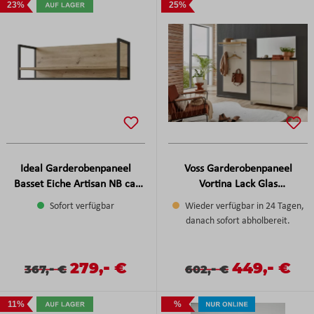
23%
25%
Ideal Garderobenpaneel
Voss Garderobenpaneel
Basset Eiche Artisan NB ca.
Vortina Lack Glas
100x33x29 cm
Sahara/Balkeneiche furniert
Sofort verfügbar
Wieder verfügbar in 24 Tagen,
ca. 80x170x27 cm
danach sofort abholbereit.
-
-
Verkaufspreis:
279,
€
Verkaufspreis
449,
€
Verkaufspreis:
Regulärer Preis:
-
Verkaufspreis:
Regulärer Preis:
-
367,
€
602,
€
11%
%