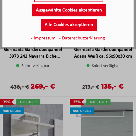
Ausgewählte Cookies akzeptieren
Alle Cookies akzeptieren
- Impressum
- Datenschutzerklärung
Germania Garderobenpaneel
Germania Garderobenpaneel
3973 242 Navarra Eiche
Adana Weiß ca. 96x90x30 cm
Nb./weiß
Sofort verfügbar
Sofort verfügbar
-
-
Verkaufspreis:
269,
€
Verkaufspreis
135,
€
Verkaufspreis:
Regulärer Preis:
-
Verkaufspreis:
Regulärer Preis:
-
438,
€
213,
€
39%
35%