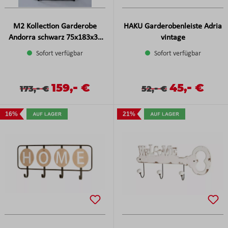
M2 Kollection Garderobe
HAKU Garderobenleiste Adria
Andorra schwarz 75x183x35
vintage
cm
Sofort verfügbar
Sofort verfügbar
-
-
Verkaufspreis:
159,
€
Verkaufspreis
45,
€
Verkaufspreis:
Regulärer Preis:
-
Verkaufspreis:
Regulärer Preis:
-
173,
€
52,
€
16%
21%