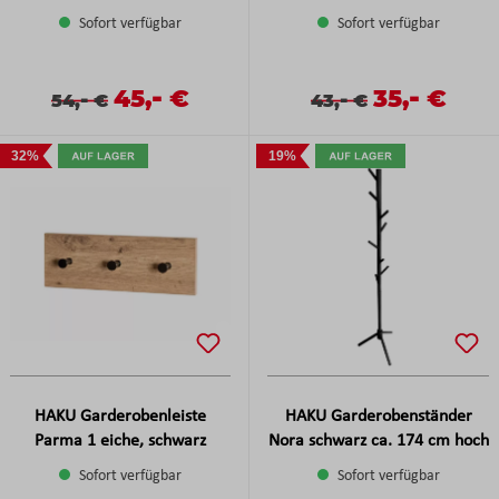
Sofort verfügbar
Sofort verfügbar
-
-
Verkaufspreis:
45,
€
Verkaufspreis
35,
€
Verkaufspreis:
Regulärer Preis:
-
Verkaufspreis:
Regulärer Preis:
-
54,
€
43,
€
32%
19%
HAKU Garderobenleiste
HAKU Garderobenständer
Parma 1 eiche, schwarz
Nora schwarz ca. 174 cm hoch
Sofort verfügbar
Sofort verfügbar