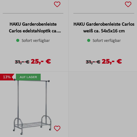
HAKU Garderobenleiste
HAKU Garderobenleiste Carlos
Carlos edelstahloptik ca.
weiß ca. 54x5x16 cm
54x5x16 cm
Sofort verfügbar
Sofort verfügbar
-
-
Verkaufspreis:
25,
€
Verkaufspreis
25,
€
Verkaufspreis:
Regulärer Preis:
-
Verkaufspreis:
Regulärer Preis:
-
31,
€
31,
€
13%