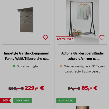
Innostyle Garderobenpaneel
Actona Garderobenständer
Funny Weiß/Silbereiche ca.
schwarz/chrom ca.
84x128x29 cm
117x59x165 cm
Sofort verfügbar
Wieder verfügbar in 31 Tagen,
danach sofort abholbereit.
-
-
Verkaufspreis:
229,
€
Verkaufspreis
85,
€
Verkaufspreis:
Regulärer Preis:
-
Verkaufspreis:
Regulärer Preis:
-
260,
€
94,
€
14%