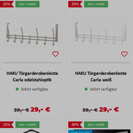
25%
25%
HAKU Türgarderobenleiste
HAKU Türgarderobenleiste
Carla edelstahloptik
Carla weiß
Sofort verfügbar
Sofort verfügbar
-
-
Verkaufspreis:
29,
€
Verkaufspreis
29,
€
Verkaufspreis:
Regulärer Preis:
-
Verkaufspreis:
Regulärer Preis:
-
39,
€
39,
€
15%
40%