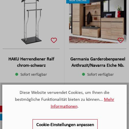
HAKU Herrendiener Ralf
Germania Garderobenpaneel
chrom-schwarz
Anthrazit/Navarra Eiche Nb.
Sofort verfügbar
Sofort verfügbar
-
-
Verkaufspreis:
79,
€
Verkaufspreis
115,
€
Diese Website verwendet Cookies, um Ihnen die
Verkaufspreis:
Regulärer Preis:
-
Verkaufspreis:
Regulärer Preis:
-
93,
€
192,
€
bestmögliche Funktionalität bieten zu können...
Mehr
Informationen
.
38%
36%
Cookie-Einstellungen anpassen