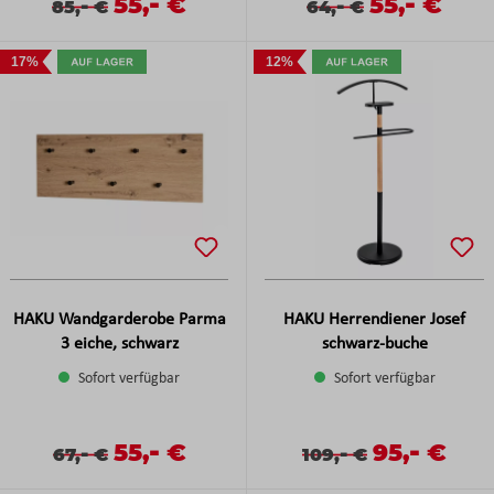
-
-
Verkaufspreis:
55,
€
Verkaufspreis
55,
€
Verkaufspreis:
Regulärer Preis:
-
Verkaufspreis:
Regulärer Preis:
-
85,
€
64,
€
17%
12%
HAKU Wandgarderobe Parma
HAKU Herrendiener Josef
3 eiche, schwarz
schwarz-buche
Sofort verfügbar
Sofort verfügbar
-
-
Verkaufspreis:
55,
€
Verkaufsprei
95,
€
Verkaufspreis:
Regulärer Preis:
-
Verkaufspreis:
Regulärer Preis:
-
67,
€
109,
€