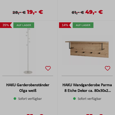
-
-
Verkaufspreis:
19,
€
Verkaufspreis
49,
€
Verkaufspreis:
Regulärer Preis:
-
Verkaufspreis:
Regulärer Preis:
-
28,
€
61,
€
35%
14%
HAKU Garderobenständer
HAKU Wandgarderobe Parma
Olga weiß
8 Eiche Dekor ca. 80x30x20
cm
Sofort verfügbar
Sofort verfügbar