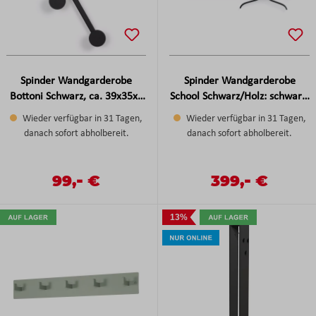
Spinder Wandgarderobe
Spinder Wandgarderobe
Bottoni Schwarz, ca. 39x35x9
School Schwarz/Holz: schwarz,
cm
ca. 118x29,5x19 cm
Wieder verfügbar in 31 Tagen,
Wieder verfügbar in 31 Tagen,
danach sofort abholbereit.
danach sofort abholbereit.
-
-
Verkaufspreis:
99,
€
Verkaufspreis:
399,
€
Regulärer Preis:
Regulärer Preis:
13%