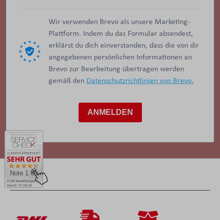
Wir verwenden Brevo als unsere Marketing-
Plattform. Indem du das Formular absendest,
erklärst du dich einverstanden, dass die von dir
angegebenen persönlichen Informationen an
Brevo zur Bearbeitung übertragen werden
gemäß den
Datenschutzrichtlinien von Brevo.
ANMELDEN
Note 1.60
VERSAND
2138 Bewertungen
Stand: 07.08.26