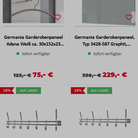
Germania Garderobenpaneel
Germania Garderobenpaneel,
Adana Weiß ca. 30x152x23
Typ 3428-587 Graphit,
cm
Silbergrau
Sofort verfügbar
Sofort verfügbar
-
-
Verkaufspreis:
75,
€
Verkaufspreis
229,
€
Verkaufspreis:
Regulärer Preis:
-
Verkaufspreis:
Regulärer Preis:
-
123,
€
356,
€
19%
19%