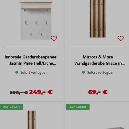
Innostyle Garderobenpaneel
Mirrors & More
Jasmin Pinie Hell/Eiche
Wandgarderobe Grace in
Artisan ca. 93x107x30 cm
Artisan Eiche, ca. 50x125 cm
Sofort verfügbar
Sofort verfügbar
-
-
Verkaufspreis:
249,
€
Verkaufspreis:
69,
€
Verkaufspreis:
Regulärer Preis:
-
Regulärer Preis:
290,
€