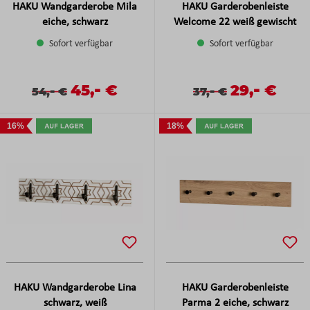
HAKU Wandgarderobe Mila
HAKU Garderobenleiste
eiche, schwarz
Welcome 22 weiß gewischt
Sofort verfügbar
Sofort verfügbar
-
-
Verkaufspreis:
45,
€
Verkaufspreis
29,
€
Verkaufspreis:
Regulärer Preis:
-
Verkaufspreis:
Regulärer Preis:
-
54,
€
37,
€
16%
18%
HAKU Wandgarderobe Lina
HAKU Garderobenleiste
schwarz, weiß
Parma 2 eiche, schwarz