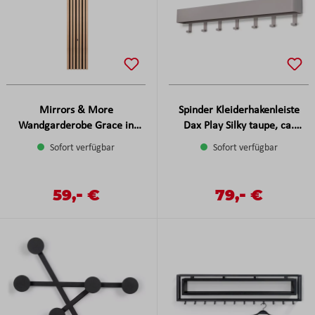
Mirrors & More
Spinder Kleiderhakenleiste
Wandgarderobe Grace in
Dax Play Silky taupe, ca.
Artisan Eiche, ca. 25x160 cm
72x12x8 cm
Sofort verfügbar
Sofort verfügbar
-
-
Verkaufspreis:
59,
€
Verkaufspreis:
79,
€
Regulärer Preis:
Regulärer Preis: