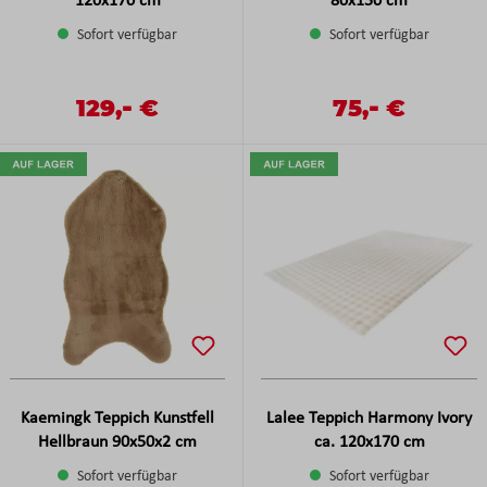
120x170 cm
80x150 cm
Sofort verfügbar
Sofort verfügbar
-
-
Verkaufspreis:
129,
€
Verkaufspreis:
75,
€
Regulärer Preis:
Regulärer Preis:
Kaemingk Teppich Kunstfell
Lalee Teppich Harmony Ivory
Hellbraun 90x50x2 cm
ca. 120x170 cm
Sofort verfügbar
Sofort verfügbar