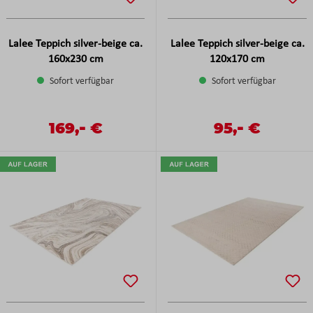
Lalee Teppich silver-beige ca.
Lalee Teppich silver-beige ca.
160x230 cm
120x170 cm
Sofort verfügbar
Sofort verfügbar
-
-
Verkaufspreis:
169,
€
Verkaufspreis:
95,
€
Regulärer Preis:
Regulärer Preis: