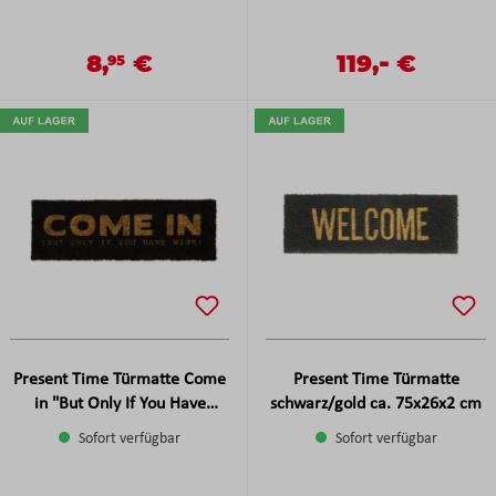
-
8,
€
Verkaufspreis:
119,
€
Verkaufspreis:
Regulärer Preis:
95
Regulärer Preis:
Present Time Türmatte Come
Present Time Türmatte
in "But Only If You Have
schwarz/gold ca. 75x26x2 cm
Wine" Schwarz/Gold ca.
Sofort verfügbar
Sofort verfügbar