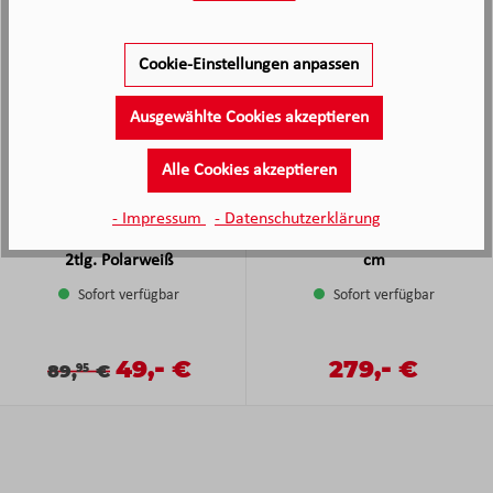
Cookie-Einstellungen anpassen
Ausgewählte Cookies akzeptieren
Alle Cookies akzeptieren
- Impressum
- Datenschutzerklärung
Kleine Wolke Badteppich-Set
Teppich Limbus ca. 160x230
2tlg. Polarweiß
cm
Sofort verfügbar
Sofort verfügbar
-
-
Verkaufspreis:
49,
€
Verkaufspreis:
279,
€
Verkaufspreis:
Regulärer Preis:
Regulärer Preis:
89,
€
95