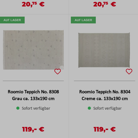
20,
€
20,
€
Verkaufspreis:
Verkaufspreis:
75
75
Regulärer Preis:
Regulärer Preis:
Roomio Teppich No. 8308
Roomio Teppich No. 8304
Grau ca. 133x190 cm
Creme ca. 133x190 cm
Sofort verfügbar
Sofort verfügbar
-
-
Verkaufspreis:
119,
€
Verkaufspreis:
119,
€
Regulärer Preis:
Regulärer Preis: