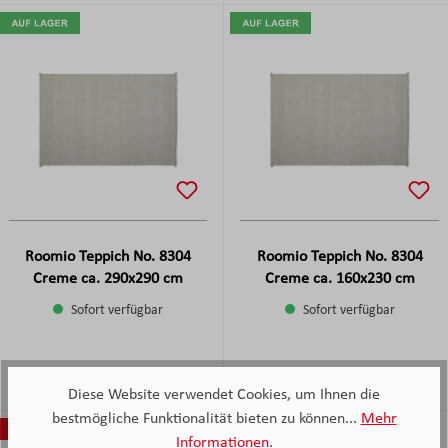
Roomio Teppich No. 8304
Roomio Teppich No. 8304
Creme ca. 290x290 cm
Creme ca. 160x230 cm
Sofort verfügbar
Sofort verfügbar
-
-
Verkaufspreis:
259,
€
Verkaufspreis:
169,
€
Regulärer Preis:
Regulärer Preis:
Diese Website verwendet Cookies, um Ihnen die
bestmögliche Funktionalität bieten zu können...
Mehr
45%
Informationen
.