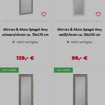
Mirrors & More Spiegel Amy
Mirrors & More Spiegel Amy
schwarz/chrom ca. 70x170 cm
weiß/chrom ca. 50x150 cm
Sofort verfügbar
Sofort verfügbar
-
-
Verkaufspreis:
139,
€
Verkaufspreis:
99,
€
Regulärer Preis:
Regulärer Preis: