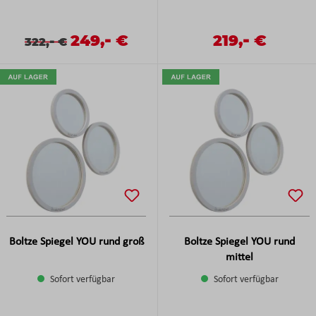
-
-
Verkaufspreis:
249,
€
Verkaufspreis:
219,
€
Verkaufspreis:
Regulärer Preis:
-
Regulärer Preis:
322,
€
Boltze Spiegel YOU rund groß
Boltze Spiegel YOU rund
mittel
Sofort verfügbar
Sofort verfügbar