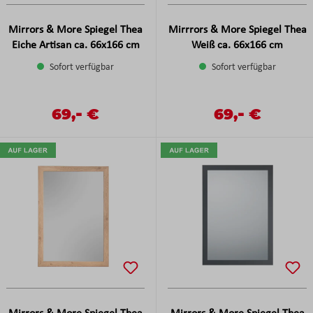
Mirrors & More Spiegel Thea
Mirrrors & More Spiegel Thea
Eiche Artisan ca. 66x166 cm
Weiß ca. 66x166 cm
Sofort verfügbar
Sofort verfügbar
-
-
Verkaufspreis:
69,
€
Verkaufspreis:
69,
€
Regulärer Preis:
Regulärer Preis: