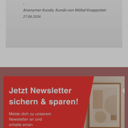
Anonymer Kund
ymer Kunde, Kunde von Möbel Knappstein
26.07.2026
.2026