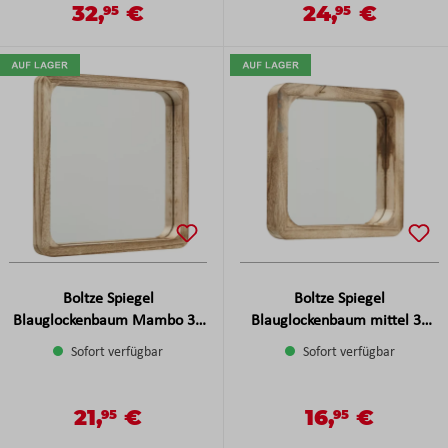
32,
€
24,
€
Verkaufspreis:
Verkaufspreis:
95
95
Regulärer Preis:
Regulärer Preis:
Boltze Spiegel
Boltze Spiegel
Blauglockenbaum Mambo 35
Blauglockenbaum mittel 30
cm
cm
Sofort verfügbar
Sofort verfügbar
21,
€
16,
€
Verkaufspreis:
Verkaufspreis:
95
95
Regulärer Preis:
Regulärer Preis: