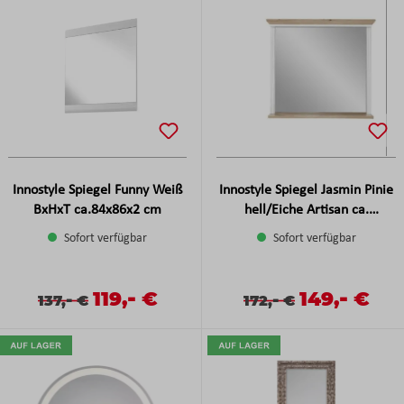
Innostyle Spiegel Funny Weiß
Innostyle Spiegel Jasmin Pinie
BxHxT ca.84x86x2 cm
hell/Eiche Artisan ca.
93x83x15 cm
Sofort verfügbar
Sofort verfügbar
-
-
Verkaufspreis:
119,
€
Verkaufspreis
149,
€
Verkaufspreis:
Regulärer Preis:
-
Verkaufspreis:
Regulärer Preis:
-
137,
€
172,
€