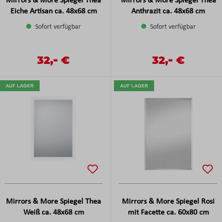
Mirrors & More Spiegel Thea
Mirrors & More Spiegel Thea
Eiche Artisan ca. 48x68 cm
Anthrazit ca. 48x68 cm
Sofort verfügbar
Sofort verfügbar
-
-
Verkaufspreis:
32,
€
Verkaufspreis:
32,
€
Regulärer Preis:
Regulärer Preis:
Mirrors & More Spiegel Thea
Mirrors & More Spiegel Rosi
Weiß ca. 48x68 cm
mit Facette ca. 60x80 cm