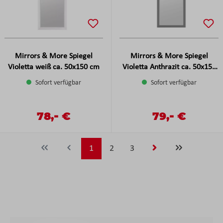
Mirrors & More Spiegel
Mirrors & More Spiegel
Violetta weiß ca. 50x150 cm
Violetta Anthrazit ca. 50x150
cm
Sofort verfügbar
Sofort verfügbar
-
-
Verkaufspreis:
78,
€
Verkaufspreis:
79,
€
Regulärer Preis:
Regulärer Preis:
Seite
Seite
Seite
1
2
3