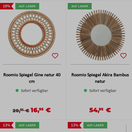
19%
Roomio Spiegel Gine natur 40
Roomio Spiegel Akira Bambus
cm
natur
Sofort verfügbar
Sofort verfügbar
16,
€
54,
€
Verkaufspreis:
Verkaufspreis:
95
95
Verkaufspreis:
Regulärer Preis:
Regulärer Preis:
20,
€
95
13%
13%