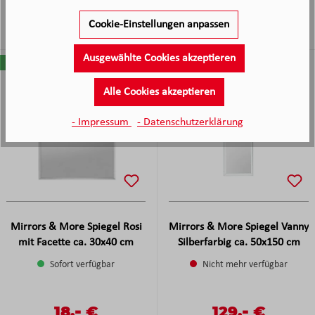
-
-
Verkaufspreis:
29,
€
Verkaufspreis:
20,
€
Regulärer Preis:
Regulärer Preis:
Cookie-Einstellungen anpassen
Ausgewählte Cookies akzeptieren
Alle Cookies akzeptieren
- Impressum
- Datenschutzerklärung
Mirrors & More Spiegel Rosi
Mirrors & More Spiegel Vanny
mit Facette ca. 30x40 cm
Silberfarbig ca. 50x150 cm
Sofort verfügbar
Nicht mehr verfügbar
-
-
Verkaufspreis:
18,
€
Verkaufspreis:
129,
€
Regulärer Preis:
Regulärer Preis: