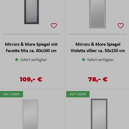
Mirrors & More Spiegel mit
Mirrors & More Spiegel
Facette Mia ca. 60x160 cm
Violetta silber ca. 50x150 cm
Sofort verfügbar
Sofort verfügbar
-
-
Verkaufspreis:
109,
€
Verkaufspreis:
78,
€
Regulärer Preis:
Regulärer Preis: