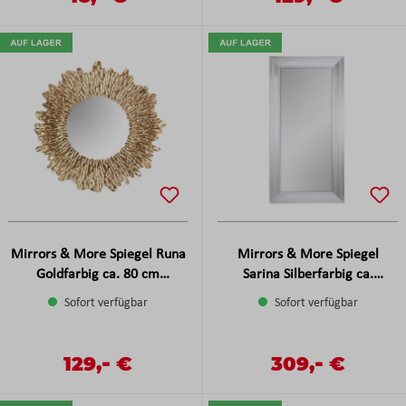
Mirrors & More Spiegel Runa
Mirrors & More Spiegel
Goldfarbig ca. 80 cm
Sarina Silberfarbig ca.
Durchmesser
100x200 cm
Sofort verfügbar
Sofort verfügbar
-
-
Verkaufspreis:
129,
€
Verkaufspreis:
309,
€
Regulärer Preis:
Regulärer Preis: