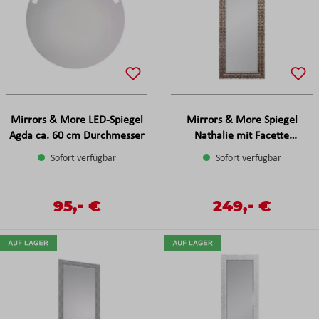
Mirrors & More LED-Spiegel
Mirrors & More Spiegel
Agda ca. 60 cm Durchmesser
Nathalie mit Facette
Rostfarbig Antik ca. 70x170
Sofort verfügbar
Sofort verfügbar
cm
-
-
Verkaufspreis:
95,
€
Verkaufspreis:
249,
€
Regulärer Preis:
Regulärer Preis: