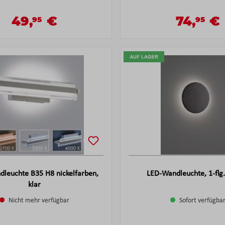
49,
€
74,
€
95
95
Verkaufspreis:
Verkaufsp
Regulärer Preis:
Regulärer Pre
leuchte B35 H8 nickelfarben,
LED-Wandleuchte, 1-flg
klar
Nicht mehr verfügbar
Sofort verfügba