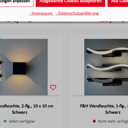
Sofort verfügbar
Sofort verfügba
llungen anpassen
Ausgewählte Cookies akzeptieren
Alle Coo
- Impressum
- Datenschutzerklärung
54,
€
69,
€
95
95
Verkaufspreis:
Verkaufsp
Regulärer Preis:
Regulärer Pre
dleuchte, 2-flg., 10 x 10 cm
F&H Wandleuchte, 1-flg.,
Schwarz
Schwarz
Sofort verfügbar
Nicht mehr verfüg