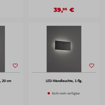
39,
€
95
reis:
Verkaufspreis:
is:
Regulärer Preis:
., 20 cm
LED-Wandleuchte, 1-flg.
r
Nicht mehr verfügbar