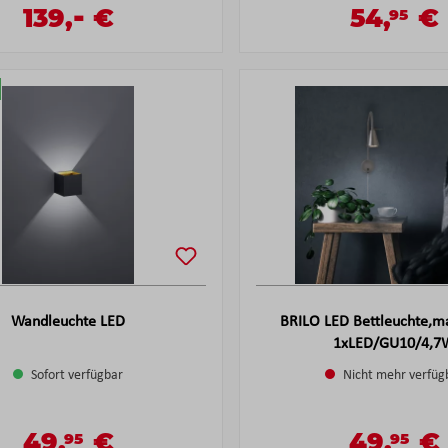
-
Verkaufspreis:
139,
€
54,
€
95
Verkaufsp
Regulärer Preis:
Regulärer Pre
Wandleuchte LED
BRILO LED Bettleuchte,ma
1xLED/GU10/4,7
Sofort verfügbar
Nicht mehr verfüg
49,
€
49,
€
95
95
Verkaufspreis:
Verkaufsp
Regulärer Preis:
Regulärer Prei