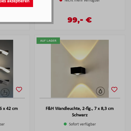
r
Nicht mehr verfügbar
kies akzeptieren
-
Verkaufspreis:
99,
€
reis:
Regulärer Preis:
is:
 6 x 42 cm
F&H Wandleuchte, 2-flg., 7 x 8,3 cm
Schwarz
bar
Sofort verfügbar