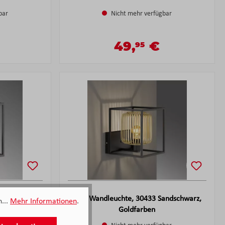
bar
Nicht mehr verfügbar
49,
€
95
reis:
Verkaufspreis:
s:
Regulärer Preis:
andschwarz
F&H Wandleuchte, 30433 Sandschwarz,
...
Mehr Informationen
.
Goldfarben