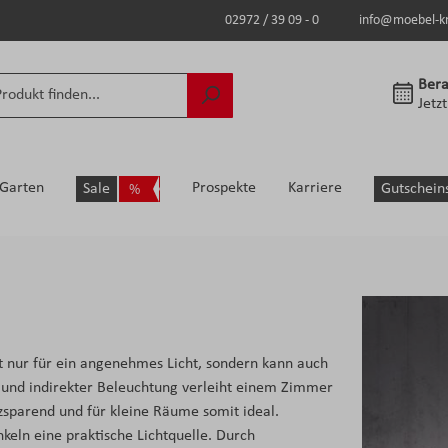
02972 / 39 09 - 0
info@moebel-k
Bera
Jetz
Garten
Prospekte
Karriere
Sale
Gutschein
 nur für ein angenehmes Licht, sondern kann auch
er und indirekter Beleuchtung verleiht einem Zimmer
zsparend und für kleine Räume somit ideal.
ln eine praktische Lichtquelle. Durch