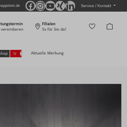
Service / Kontakt
nappstein.de
tungstermin
Filialen
Warenko
t vereinbaren
5x für Sie da!
Aktuelle Werbung
shop