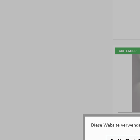
F&H W
Diese Website verwendet