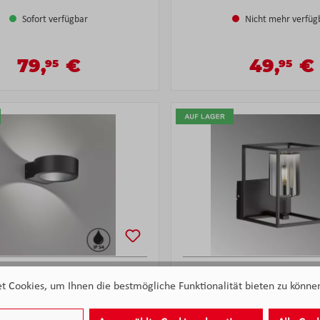
Sofort verfügbar
Nicht mehr verfüg
79,
€
49,
€
95
95
Verkaufspreis:
Verkaufsp
Regulärer Preis:
Regulärer Prei
andleuchte, 30382 Schwarz
F&H Wandleuchte, 30438 S
 Cookies, um Ihnen die bestmögliche Funktionalität bieten zu können