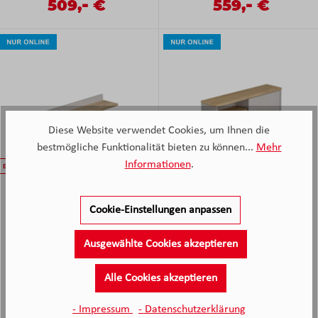
-
-
Verkaufspreis:
509,
€
Verkaufspreis:
559,
€
Regulärer Preis:
Regulärer Preis:
Diese Website verwendet Cookies, um Ihnen die
bestmögliche Funktionalität bieten zu können...
Mehr
Informationen
.
Paidi Wandboard Benne
Paidi Wandregal Benne
Cookie-Einstellungen anpassen
Kieselgrau/Eiche Montana
Kieselgrau/Eiche Montana NB
Nachbildung ca.95x8x23 cm
ca.86x29x20 cm
Ausgewählte Cookies akzeptieren
Wieder verfügbar in 44 Tagen,
Wieder verfügbar in 44 Tagen,
danach sofort abholbereit.
danach sofort abholbereit.
Alle Cookies akzeptieren
-
-
Verkaufspreis:
59,
€
Verkaufspreis:
115,
€
Regulärer Preis:
Regulärer Preis:
- Impressum
- Datenschutzerklärung