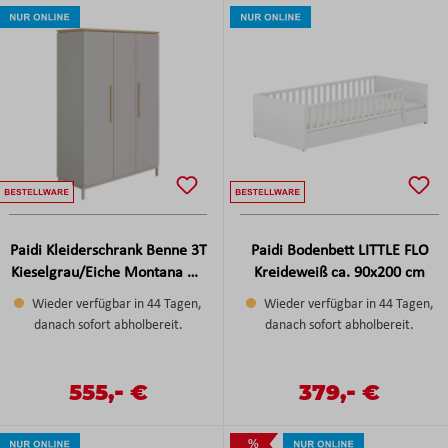
Paidi Kleiderschrank Benne 3T
Paidi Bodenbett LITTLE FLO
Kieselgrau/Eiche Montana NB
Kreideweiß ca. 90x200 cm
ca.135x202x56 cm
Wieder verfügbar in 44 Tagen,
Wieder verfügbar in 44 Tagen,
danach sofort abholbereit.
danach sofort abholbereit.
-
-
Verkaufspreis:
555,
€
Verkaufspreis:
379,
€
Regulärer Preis:
Regulärer Preis:
%