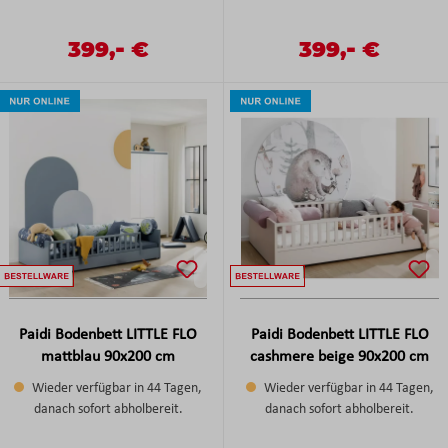
-
-
Verkaufspreis:
399,
€
Verkaufspreis:
399,
€
Regulärer Preis:
Regulärer Preis:
Paidi Bodenbett LITTLE FLO
Paidi Bodenbett LITTLE FLO
mattblau 90x200 cm
cashmere beige 90x200 cm
Wieder verfügbar in 44 Tagen,
Wieder verfügbar in 44 Tagen,
danach sofort abholbereit.
danach sofort abholbereit.