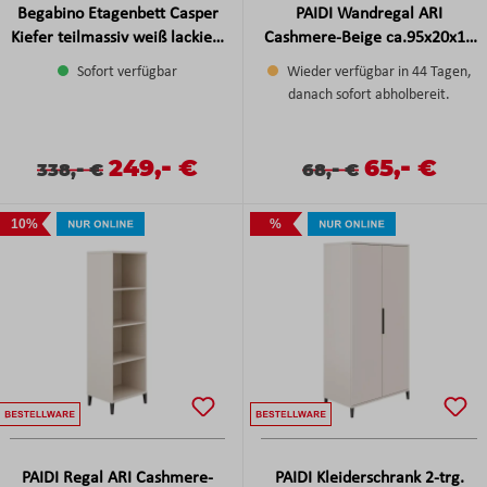
Begabino Etagenbett Casper
PAIDI Wandregal ARI
Kiefer teilmassiv weiß lackiert
Cashmere-Beige ca.95x20x19
ca. 97x140x207 cm inkl.
cm
Sofort verfügbar
Wieder verfügbar in 44 Tagen,
Rollrost
danach sofort abholbereit.
-
-
Verkaufspreis:
249,
€
Verkaufspreis
65,
€
Verkaufspreis:
Regulärer Preis:
-
Verkaufspreis:
Regulärer Preis:
-
338,
€
68,
€
10%
%
PAIDI Regal ARI Cashmere-
PAIDI Kleiderschrank 2-trg.