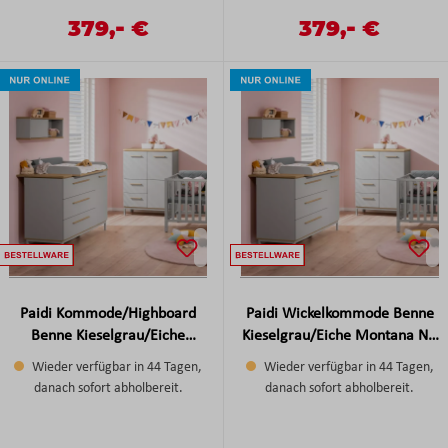
-
-
Verkaufspreis:
379,
€
Verkaufspreis:
379,
€
Regulärer Preis:
Regulärer Preis:
Paidi Kommode/Highboard
Paidi Wickelkommode Benne
Benne Kieselgrau/Eiche
Kieselgrau/Eiche Montana NB
Montana NB ca.91x117x40
ca.135x96x56 cm
Wieder verfügbar in 44 Tagen,
Wieder verfügbar in 44 Tagen,
cm
danach sofort abholbereit.
danach sofort abholbereit.