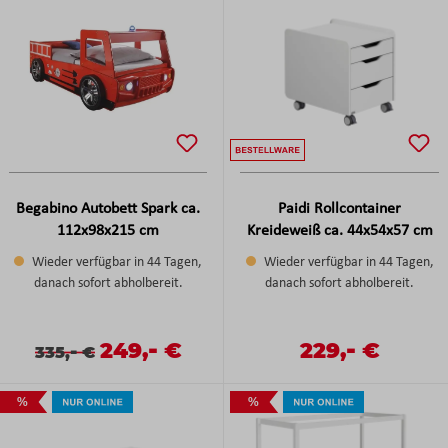
Begabino Autobett Spark ca.
Paidi Rollcontainer
112x98x215 cm
Kreideweiß ca. 44x54x57 cm
Wieder verfügbar in 44 Tagen,
Wieder verfügbar in 44 Tagen,
danach sofort abholbereit.
danach sofort abholbereit.
-
-
Verkaufspreis:
249,
€
Verkaufspreis:
229,
€
Verkaufspreis:
Regulärer Preis:
-
Regulärer Preis:
335,
€
%
%