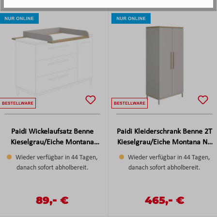
Paidi Wickelaufsatz Benne
Paidi Kleiderschrank Benne 2T
Kieselgrau/Eiche Montana
Kieselgrau/Eiche Montana NB
Nachbildung ca. 84x75 cm
ca.95x202x56 cm
Wieder verfügbar in 44 Tagen,
Wieder verfügbar in 44 Tagen,
danach sofort abholbereit.
danach sofort abholbereit.
-
-
Verkaufspreis:
89,
€
Verkaufspreis:
465,
€
Regulärer Preis:
Regulärer Preis: