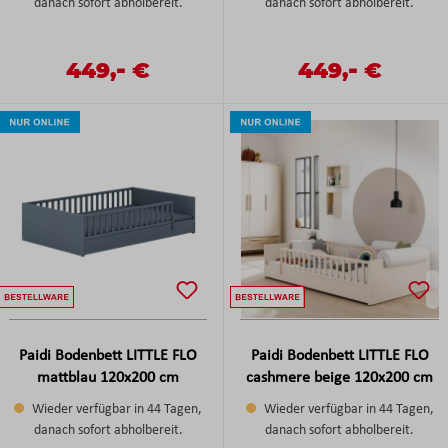
danach sofort abholbereit.
danach sofort abholbereit.
-
-
Verkaufspreis:
449,
€
Verkaufspreis:
449,
€
Regulärer Preis:
Regulärer Preis:
Paidi Bodenbett LITTLE FLO
Paidi Bodenbett LITTLE FLO
mattblau 120x200 cm
cashmere beige 120x200 cm
Wieder verfügbar in 44 Tagen,
Wieder verfügbar in 44 Tagen,
danach sofort abholbereit.
danach sofort abholbereit.