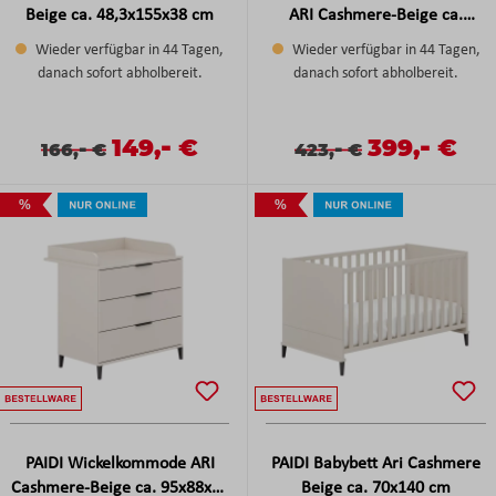
Beige ca. 48,3x155x38 cm
ARI Cashmere-Beige ca.
94x195x53 cm
Wieder verfügbar in 44 Tagen,
Wieder verfügbar in 44 Tagen,
danach sofort abholbereit.
danach sofort abholbereit.
-
-
Verkaufspreis:
149,
€
Verkaufspreis
399,
€
Verkaufspreis:
Regulärer Preis:
-
Verkaufspreis:
Regulärer Preis:
-
166,
€
423,
€
%
%
PAIDI Wickelkommode ARI
PAIDI Babybett Ari Cashmere
Cashmere-Beige ca. 95x88x53
Beige ca. 70x140 cm