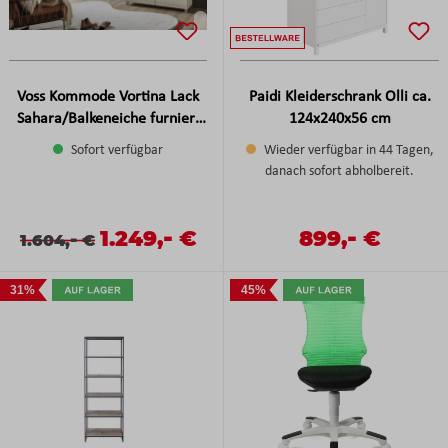
Voss Kommode Vortina Lack
Paidi Kleiderschrank Olli ca.
Sahara/Balkeneiche furniert
124x240x56 cm
ca. 125x123x37 cm
Sofort verfügbar
Wieder verfügbar in 44 Tagen,
danach sofort abholbereit.
-
-
Verkaufspreis:
1.249,
€
Verkaufspreis:
899,
€
Verkaufspreis:
Regulärer Preis:
-
Regulärer Preis:
1.604,
€
31%
45%