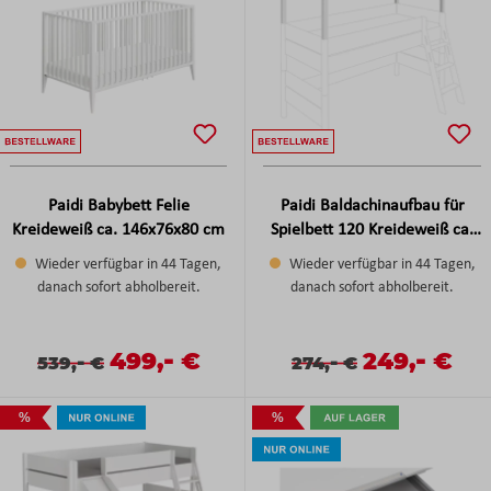
Paidi Babybett Felie
Paidi Baldachinaufbau für
Kreideweiß ca. 146x76x80 cm
Spielbett 120 Kreideweiß ca.
210x98x71 cm
Wieder verfügbar in 44 Tagen,
Wieder verfügbar in 44 Tagen,
danach sofort abholbereit.
danach sofort abholbereit.
-
-
Verkaufspreis:
499,
€
Verkaufspreis
249,
€
Verkaufspreis:
Regulärer Preis:
-
Verkaufspreis:
Regulärer Preis:
-
539,
€
274,
€
%
%