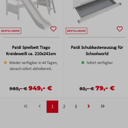
Paidi Spielbett Tiago
Paidi Schubkastenauszug für
Kreideweiß ca. 210x241xm
Schoolworld
Wieder verfügbar in 44 Tagen,
Sofort verfügbar
danach sofort abholbereit.
-
-
Verkaufspreis:
949,
€
Verkaufspreis
79,
€
Verkaufspreis:
Regulärer Preis:
-
Verkaufspreis:
Regulärer Preis:
-
985,
€
82,
€
Seite
Seite
Seite
1
2
3