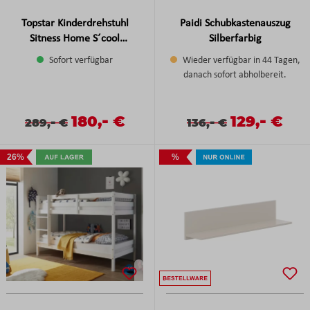
Topstar Kinderdrehstuhl
Paidi Schubkastenauszug
Sitness Home S´cool
Silberfarbig
Weiß/Grau
Sofort verfügbar
Wieder verfügbar in 44 Tagen,
danach sofort abholbereit.
-
-
Verkaufspreis:
180,
€
Verkaufspreis
129,
€
Verkaufspreis:
Regulärer Preis:
-
Verkaufspreis:
Regulärer Preis:
-
289,
€
136,
€
26%
%