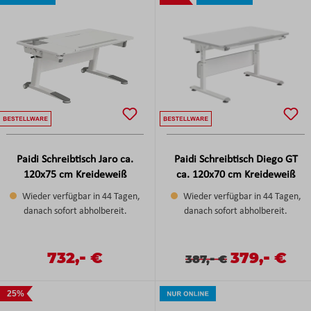
Paidi Schreibtisch Jaro ca.
Paidi Schreibtisch Diego GT
120x75 cm Kreideweiß
ca. 120x70 cm Kreideweiß
Wieder verfügbar in 44 Tagen,
Wieder verfügbar in 44 Tagen,
danach sofort abholbereit.
danach sofort abholbereit.
-
-
Verkaufspreis:
732,
€
Verkaufspreis
379,
€
Regulärer Preis:
Verkaufspreis:
Regulärer Preis:
-
387,
€
25%