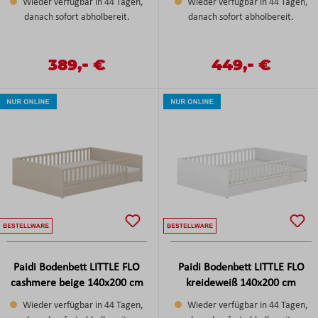
Wieder verfügbar in 44 Tagen,
Wieder verfügbar in 44 Tagen,
danach sofort abholbereit.
danach sofort abholbereit.
-
-
Verkaufspreis:
389,
€
Verkaufspreis:
449,
€
Regulärer Preis:
Regulärer Preis:
Paidi Bodenbett LITTLE FLO
Paidi Bodenbett LITTLE FLO
cashmere beige 140x200 cm
kreideweiß 140x200 cm
Wieder verfügbar in 44 Tagen,
Wieder verfügbar in 44 Tagen,