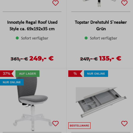
Innostyle Regal Roof Used
Topstar Drehstuhl S`neaker
Style ca. 69x192x35 cm
Grün
Sofort verfügbar
Sofort verfügbar
-
-
Verkaufspreis:
249,
€
Verkaufspreis
135,
€
Verkaufspreis:
Regulärer Preis:
-
Verkaufspreis:
Regulärer Preis:
-
361,
€
247,
€
37%
%