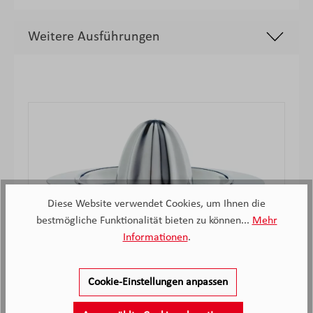
Weitere Ausführungen
Produktgalerie überspringen
Diese Website verwendet Cookies, um Ihnen die
bestmögliche Funktionalität bieten zu können...
Mehr
Informationen
.
WMF Gourmet Zitruspresse, Ø 13 cm
Cookie-Einstellungen anpassen
Nicht mehr verfügbar