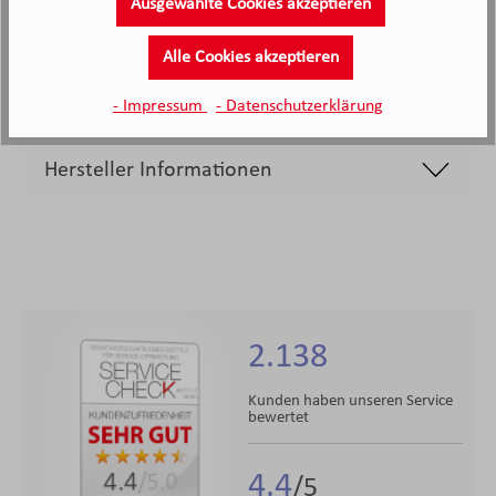
Ausgewählte Cookies akzeptieren
43,
€
Alle Cookies akzeptieren
99
Verkaufspreis:
Regulärer Preis:
- Impressum
- Datenschutzerklärung
Hersteller Informationen
2.138
Kunden haben unseren Service
bewertet
4.4
4.4
/5.0