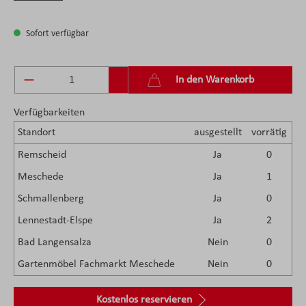
Sofort verfügbar
Produkt Anzahl: Gib den gewünschten Wert ein 
In den Warenkorb
Verfügbarkeiten
Standort
ausgestellt
vorrätig
Remscheid
Ja
0
Meschede
Ja
1
Schmallenberg
Ja
0
Lennestadt-Elspe
Ja
2
Bad Langensalza
Nein
0
Gartenmöbel Fachmarkt Meschede
Nein
0
Kostenlos reservieren