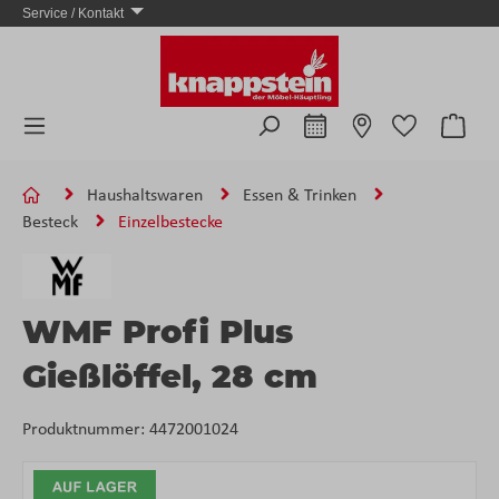
Service / Kontakt
Zum Hauptinhalt springen
Ware
Haushaltswaren
Essen & Trinken
Besteck
Einzelbestecke
WMF Profi Plus
Gießlöffel, 28 cm
Produktnummer:
4472001024
Bildergalerie überspringen