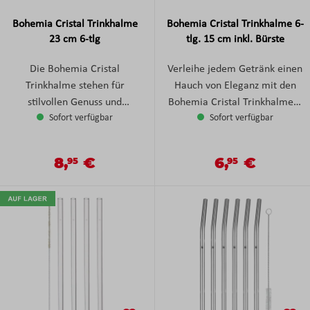
Bohemia Cristal Trinkhalme
Bohemia Cristal Trinkhalme 6-
23 cm 6-tlg
tlg. 15 cm inkl. Bürste
Die Bohemia Cristal
Verleihe jedem Getränk einen
Trinkhalme stehen für
Hauch von Eleganz mit den
stilvollen Genuss und
Bohemia Cristal Trinkhalmen.
Sofort verfügbar
Sofort verfügbar
nachhaltige Eleganz. Mit ihrer
Dieses 6-teilige Set aus
Länge von 23 cm eignen sie
hochwertigem Kristallglas
sich perfekt für Longdrinks,
steht für zeitlose Ästhetik,
8,
€
6,
€
Verkaufspreis:
Verkaufspreis:
95
95
Regulärer Preis:
Regulärer Preis:
Cocktails, Smoothies oder
nachhaltigen Genuss und
erfrischende Getränke im
erstklassige Qualität. Die
Glas. Gefertigt aus
edlen Glas-Trinkhalme sind
hochwertigem Kristallglas
geschmacksneutral, langlebig
überzeugen diese Trinkhalme
und wiederverwendbar - die
durch ihre außergewöhnliche
stilvolle Alternative zu
Klarheit, angenehme Haptik
Einwegprodukten. Ob
und langlebige Qualität. Sie
Cocktails, Longdrinks,
sind geschmacksneutral,
Smoothies oder