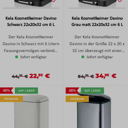
Kela Kosmetikeimer Davino
Kela Kosmetikeimer Davino
Schwarz 22x20x32 cm 6 L
Grau matt 22x20x32 cm 6 L
Der Kela Kosmetikeimer
Der Kela Kosmetikeimer
Davino in Schwarz mit 6 Litern
Davino in der Größe 22 x 20 x
Fassungsvermögen verbindet
32 cm überzeugt mit einer
Sofort verfügbar
Sofort verfügbar
modernes Design, praktische
stilvollen Optik, praktischer
Funktionalität und stilvolle
Funktion und einer kompakten
Zurückhaltung in einem
Größe, die ideal in
22,
€
34,
€
Verkaufspreis:
Verkaufspreis
95
95
Verkaufspreis:
Regulärer Preis:
Verkaufspreis:
Regulärer Preis:
44,
€
64,
€
95
95
Wohnaccessoire, das in
Badezimmer, Gäste-WC oder
keinem Badezimmer fehlen
den Schminkbereich passt. Mit
48%
48%
sollte. Mit seiner eleganten
einem Fassungsvermögen von
schwarzen Oberfläche setzt
6 Litern bietet der
dieser Kosmetikeimer einen
Kosmetikeimer ausreichend
zeitlosen Akzent und fügt sich
Platz für alltägliche Abfälle,
harmonisch in moderne,
ohne dabei zu viel Raum
klassische oder
einzunehmen. Sein modernes,