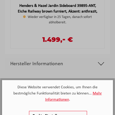
Henders & Hazel Jardin Sideboard 39895-ANT,
Eiche Railway brown furniert, Akzent: anthrazit,
Wieder verfügbar in 25 Tagen, danach sofort
ca.190x85x45 cm
abholbereit.
-
Verkaufspreis:
1.499,
€
Regulärer Preis:
Hersteller Informationen
Diese Website verwendet Cookies, um Ihnen die
bestmögliche Funktionalität bieten zu können...
Mehr
Informationen
.
2.138