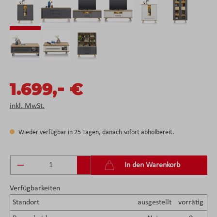
-
1.699,
€
inkl. MwSt.
Wieder verfügbar in 25 Tagen, danach sofort abholbereit.
Produkt Anzahl: Gib den gewünschten Wert ein 
In den Warenkorb
Verfügbarkeiten
Standort
ausgestellt
vorrätig