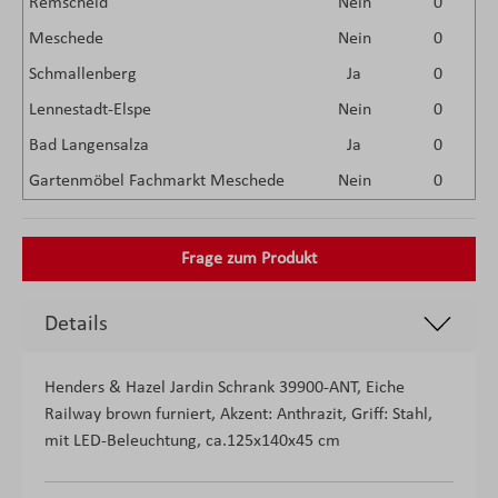
Remscheid
Nein
0
Meschede
Nein
0
Schmallenberg
Ja
0
Lennestadt-Elspe
Nein
0
Bad Langensalza
Ja
0
Gartenmöbel Fachmarkt Meschede
Nein
0
Frage zum Produkt
Details
Henders & Hazel Jardin Schrank 39900-ANT, Eiche
Railway brown furniert, Akzent: Anthrazit, Griff: Stahl,
mit LED-Beleuchtung, ca.125x140x45 cm