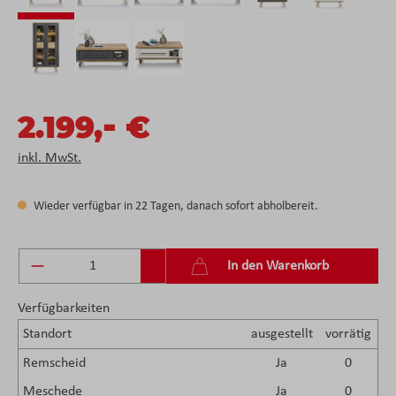
-
2.199,
€
inkl. MwSt.
Wieder verfügbar in 22 Tagen, danach sofort abholbereit.
Produkt Anzahl: Gib den gewünschten Wert ein 
In den Warenkorb
Verfügbarkeiten
Standort
ausgestellt
vorrätig
Remscheid
Ja
0
Meschede
Ja
0