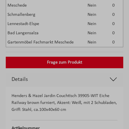
Meschede
Nein
0
Schmallenberg
Nein
0
Lennestadt-Elspe
Nein
0
Bad Langensalza
Nein
0
Gartenmöbel Fachmarkt Meschede
Nein
0
Frage zum Produkt
Details
Henders & Hazel Jardin Couchtisch 39905-WIT Eiche
Railway brown furniert, Akzent: Weiß, mit 2 Schubladen,
Griff: Stahl, ca.100x40x60 cm
Artikelnummer