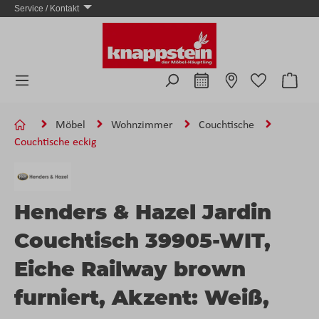
Service / Kontakt
Zum Hauptinhalt springen
Ware
Möbel
Wohnzimmer
Couchtische
Couchtische eckig
Henders & Hazel Jardin
Couchtisch 39905-WIT,
Eiche Railway brown
furniert, Akzent: Weiß,