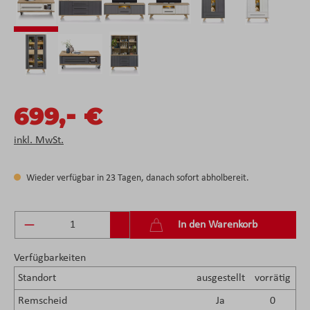
-
699,
€
inkl. MwSt.
Wieder verfügbar in 23 Tagen, danach sofort abholbereit.
Produkt Anzahl: Gib den gewünschten Wert ein 
In den Warenkorb
Verfügbarkeiten
Standort
ausgestellt
vorrätig
Remscheid
Ja
0