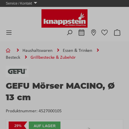
Service / Kontakt
Zum Hauptinhalt springen
Ware
Haushaltswaren
Essen & Trinken
Besteck
Grillbestecke & Zubehör
GEFU Mörser MACINO, Ø
13 cm
Produktnummer:
4527000105
Bildergalerie überspringen
29%