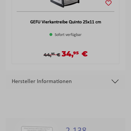
GEFU Vierkantreibe Quinto 25x11 cm
Sofort verfügbar
34,
€
95
Verkaufspreis:
Verkaufspreis:
Regulärer Preis:
44,
€
95
Hersteller Informationen