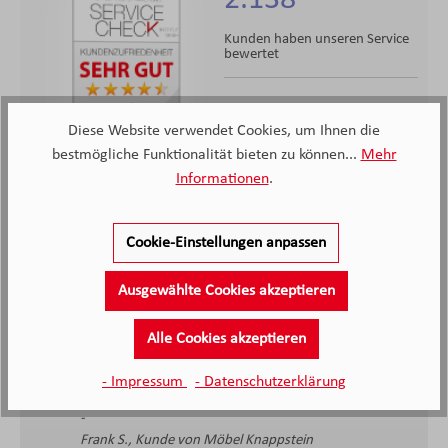
2.138
Kunden haben unseren Service
bewertet
4.4
4.4
/5.0
Diese Website verwendet Cookies, um Ihnen die
2138 Bewertungen
Stand: 08.08.26
bestmögliche Funktionalität bieten zu können...
Mehr
Durchschnittliche Bewertung
Informationen
.
Cookie-Einstellungen anpassen
Ausgewählte Cookies akzeptieren
Alle Cookies akzeptieren
Sehr nette Mitarbeiter; von der Beratung bis zum
Aufbau.
- Impressum
- Datenschutzerklärung
Frank S., Kunde von Möbel Knappstein