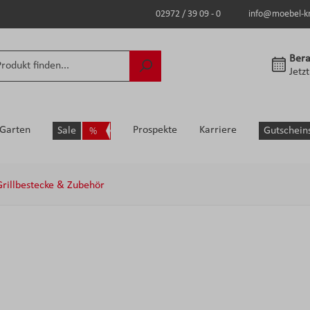
02972 / 39 09 - 0
info@moebel-k
Bera
Jetz
Garten
Prospekte
Karriere
Sale
Gutschein
Grillbestecke & Zubehör