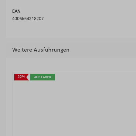
EAN
4006664218207
Weitere Ausführungen
Produktgalerie überspringen
22%