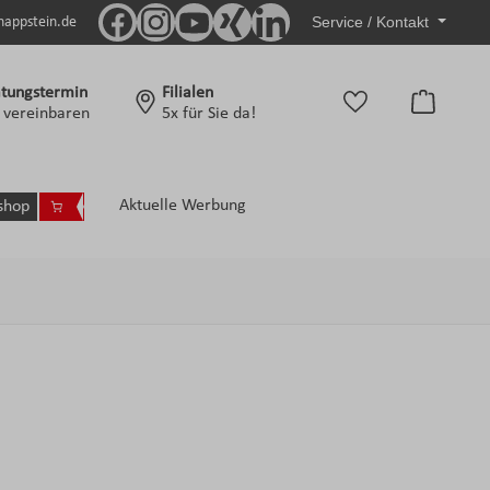
Service / Kontakt
nappstein.de
tungstermin
Filialen
Warenko
t vereinbaren
5x für Sie da!
Aktuelle Werbung
shop