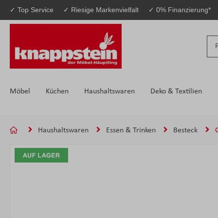
✓ Top Service
✓ Riesige Markenvielfalt
✓ 0% Finanzierung*
 Hauptinhalt springen
Zur Suche springen
Zur Hauptnavigation springen
Möbel
Küchen
Haushaltswaren
Deko & Textilien
Haushaltswaren
Essen & Trinken
Besteck
Bildergalerie überspringen