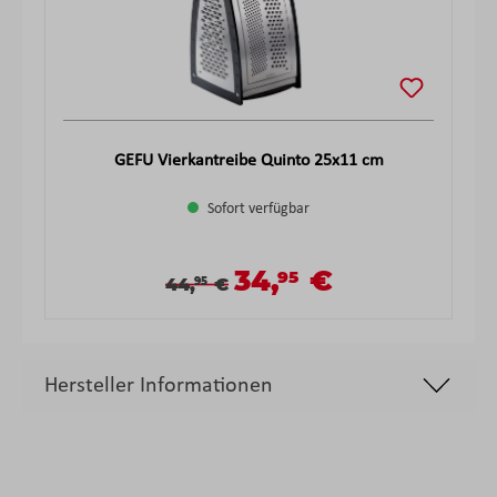
GEFU Vierkantreibe Quinto 25x11 cm
Sofort verfügbar
34,
€
95
Verkaufspreis:
Verkaufspreis:
Regulärer Preis:
44,
€
95
Hersteller Informationen