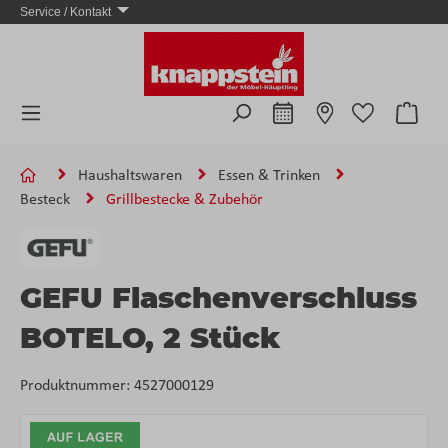
Service / Kontakt
Zum Hauptinhalt springen
Ware
Haushaltswaren
Essen & Trinken
Besteck
Grillbestecke & Zubehör
GEFU Flaschenverschluss
BOTELO, 2 Stück
Produktnummer:
4527000129
Bildergalerie überspringen