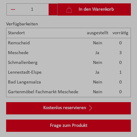
Produkt Anzahl: Gib den gewünschten Wert ein 
In den Warenkorb
Verfügbarkeiten
Standort
ausgestellt
vorrätig
Remscheid
Nein
0
Meschede
Ja
3
Schmallenberg
Nein
0
Lennestadt-Elspe
Ja
1
Bad Langensalza
Nein
0
Gartenmöbel Fachmarkt Meschede
Nein
0
Kostenlos reservieren
Frage zum Produkt