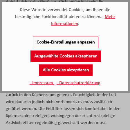
Abluftbetrieb alle Gerüche, Küchendünste sowie die
Luftfeuchtigkeit direkt nach draußen ins Freie transportiert.
Diese Website verwendet Cookies, um Ihnen die
Der kostenintensive Wechsel von Kohlefiltern entfällt, denn die
bestmögliche Funktionalität bieten zu können...
Mehr
Fettfilter können direkt in der Spülmaschine gereinigt werden.
Informationen
.
Allerdings ist die Montage des Abluftrohrsystems aufwendig
und beispielsweise für Energiesparhäuser ungeeignet.
Cookie-Einstellungen anpassen
Umluft
Ausgewählte Cookies akzeptieren
Es hängt nicht von den räumlichen Gegebenheiten ab, wo das
Alle Cookies akzeptieren
Umluftsystem eingebaut werden kann. Es kann in jede Küche
eingebaut werden. Unter Einsatz von verschiedenen
- Impressum
- Datenschutzerklärung
Filtersystemen werden die Kochdünste gesäubert und wieder
zurück in den Küchenraum gelenkt. Feuchtigkeit in der Luft
wird dadurch jedoch nicht verhindert, es muss zusätzlich
gelüftet werden. Die Fettfilter lassen sich komfortabel in der
Spülmaschine reinigen, wohingegen der recht kostspielige
Aktivkohlefilter regelmäßig gewechselt werden muss.