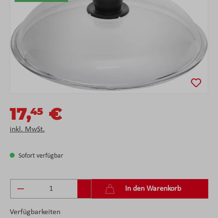
17,
€
45
inkl. MwSt.
Sofort verfügbar
Produkt Anzahl: Gib den gewünschten Wert ein 
In den Warenkorb
Verfügbarkeiten