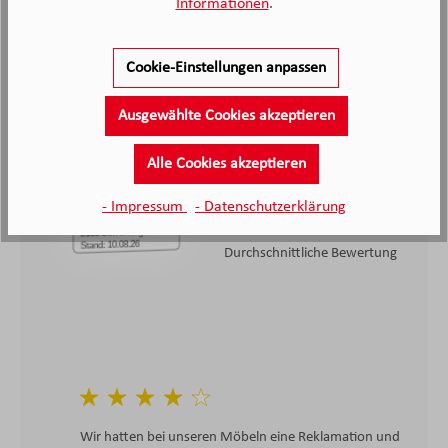
Informationen
.
Cookie-Einstellungen anpassen
2.138
Ausgewählte Cookies akzeptieren
Kunden haben unseren Service
bewertet
Alle Cookies akzeptieren
4.4
4.4
- Impressum
- Datenschutzerklärung
/5.0
2138 Bewertungen
Stand: 10.08.26
Durchschnittliche Bewertung
Wir hatten bei unseren Möbeln eine Reklamation und