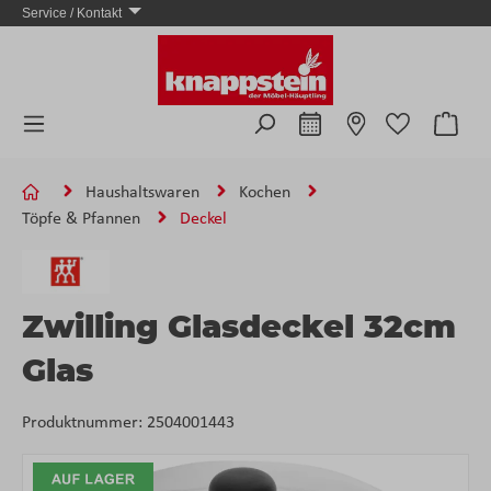
Service / Kontakt
Zum Hauptinhalt springen
Ware
Haushaltswaren
Kochen
Töpfe & Pfannen
Deckel
Zwilling Glasdeckel 32cm
Glas
Produktnummer:
2504001443
Bildergalerie überspringen