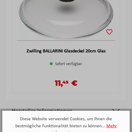
Zwilling BALLARINI Glasdeckel 20cm Glas
Sofort verfügbar
11,
€
45
Verkaufspreis:
Regulärer Preis:
Hersteller Informationen
Diese Website verwendet Cookies, um Ihnen die
bestmögliche Funktionalität bieten zu können...
Mehr