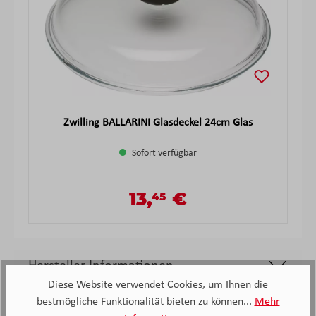
Zwilling BALLARINI Glasdeckel 24cm Glas
Sofort verfügbar
13,
€
45
Verkaufspreis:
Regulärer Preis:
Hersteller Informationen
Diese Website verwendet Cookies, um Ihnen die
bestmögliche Funktionalität bieten zu können...
Mehr