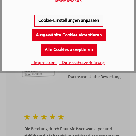
Informationen
.
Cookie-Einstellungen anpassen
2.138
Ausgewählte Cookies akzeptieren
Kunden haben unseren Service
bewertet
Alle Cookies akzeptieren
4.4
4.4
- Impressum
- Datenschutzerklärung
/5.0
2138 Bewertungen
Stand: 07.08.26
Durchschnittliche Bewertung
Die Beratung durch Frau Meißner war super und