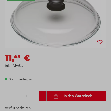
11,
€
45
inkl. MwSt.
Sofort verfügbar
Produkt Anzahl: Gib den gewünschten Wert ein 
In den Warenkorb
Verfügbarkeiten