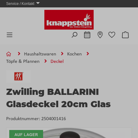
Service / Kontakt
Zum Hauptinhalt springen
Ware
Haushaltswaren
Kochen
Töpfe & Pfannen
Deckel
Zwilling BALLARINI
Glasdeckel 20cm Glas
Produktnummer:
2504001416
Bildergalerie überspringen