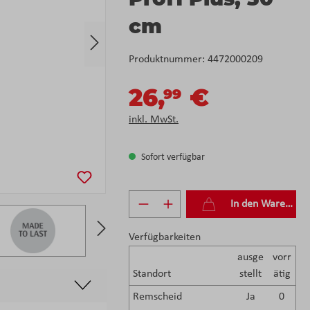
cm
Produktnummer:
4472000209
26,
€
99
inkl. MwSt.
Sofort verfügbar
Produkt Anzahl: Gib den g
In den Warenkorb
Verfügbarkeiten
ausge
vorr
Standort
stellt
ätig
Remscheid
Ja
0