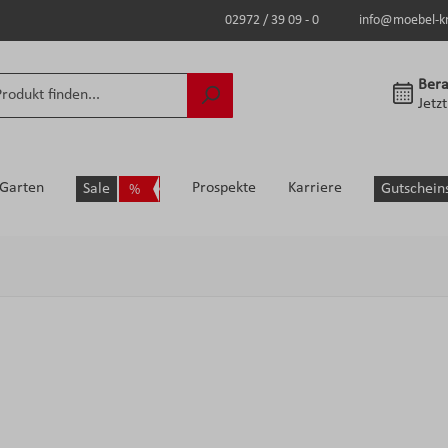
02972 / 39 09 - 0
info@moebel-k
Bera
Jetz
Garten
Prospekte
Karriere
Sale
Gutschein