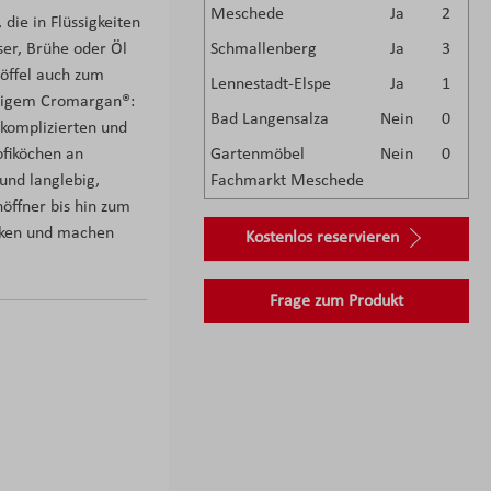
Meschede
Ja
2
 die in Flüssigkeiten
ser, Brühe oder Öl
Schmallenberg
Ja
3
löffel auch zum
Lennestadt-Elspe
Ja
1
ähigem Cromargan®:
Bad Langensalza
Nein
0
nkomplizierten und
ofiköchen an
Gartenmöbel
Nein
0
und langlebig,
Fachmarkt Meschede
öffner bis hin zum
aken und machen
Kostenlos reservieren
Frage zum Produkt