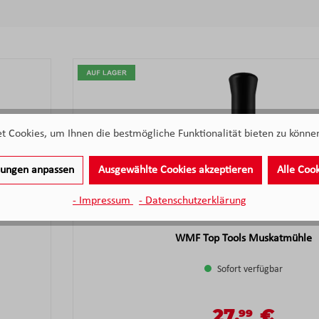
 Cookies, um Ihnen die bestmögliche Funktionalität bieten zu können
llungen anpassen
Ausgewählte Cookies akzeptieren
Alle Coo
- Impressum
- Datenschutzerklärung
WMF Top Tools Muskatmühle
Sofort verfügbar
27,
€
99
Verkaufspreis:
Regulärer Preis: