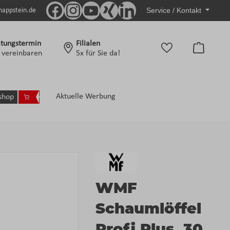
Service / Kontakt
nappstein.de
tungstermin
Filialen
Warenko
t vereinbaren
5x für Sie da!
Aktuelle Werbung
shop
WMF
Schaumlöffel
Profi Plus, 30