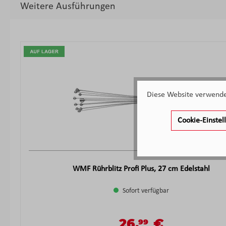
Weitere Ausführungen
Produktgalerie überspringen
Diese Website verwendet
Cookie-Einste
WMF Rührblitz Profi Plus, 27 cm Edelstahl
Sofort verfügbar
26,
€
99
Verkaufspreis:
Regulärer Preis: