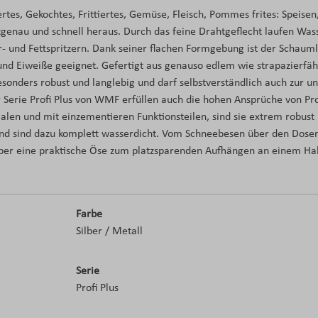
rtes, Gekochtes, Frittiertes, Gemüse, Fleisch, Pommes frites: Speisen,
tgenau und schnell heraus. Durch das feine Drahtgeflecht laufen Was
er- und Fettspritzern. Dank seiner flachen Formgebung ist der Schaum
und Eiweiße geeignet. Gefertigt aus genauso edlem wie strapazierf
 besonders robust und langlebig und darf selbstverständlich auch zur u
 Serie Profi Plus von WMF erfüllen auch die hohen Ansprüche von Pr
alen und mit einzementieren Funktionsteilen, sind sie extrem robust 
und sind dazu komplett wasserdicht. Vom Schneebesen über den Dosen
ber eine praktische Öse zum platzsparenden Aufhängen an einem H
Farbe
Silber / Metall
Serie
Profi Plus