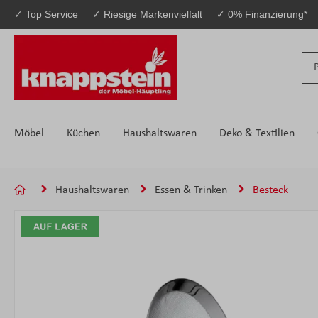
✓ Top Service
✓ Riesige Markenvielfalt
✓ 0% Finanzierung*
 Hauptinhalt springen
Zur Suche springen
Zur Hauptnavigation springen
Möbel
Küchen
Haushaltswaren
Deko & Textilien
Haushaltswaren
Essen & Trinken
Besteck
Bildergalerie überspringen