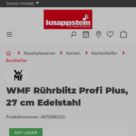
Service / Kontakt
Zum Hauptinhalt springen
Ware
Haushaltswaren
Kochen
Küchenhelfer
Backhelfer
WMF Rührblitz Profi Plus,
27 cm Edelstahl
Produktnummer:
4472000215
Bildergalerie überspringen