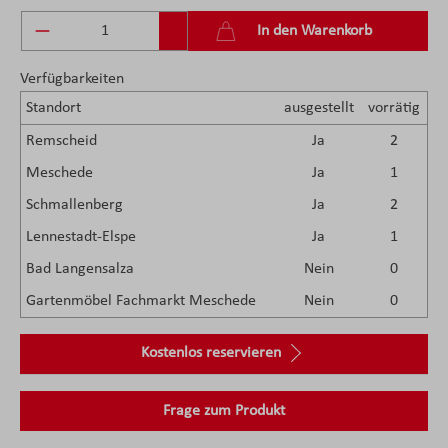
Produkt Anzahl: Gib den gewünschten Wert ein 
In den Warenkorb
Verfügbarkeiten
Standort
ausgestellt
vorrätig
Remscheid
Ja
2
Meschede
Ja
1
Schmallenberg
Ja
2
Lennestadt-Elspe
Ja
1
Bad Langensalza
Nein
0
Gartenmöbel Fachmarkt Meschede
Nein
0
Kostenlos reservieren
Frage zum Produkt