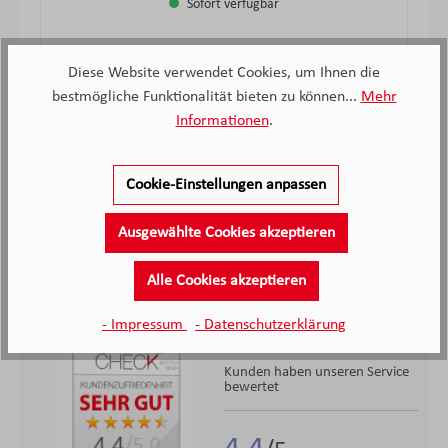
Sofort verfügbar
26,
€
99
Verkaufspreis:
Regulärer Preis:
Diese Website verwendet Cookies, um Ihnen die
bestmögliche Funktionalität bieten zu können...
Mehr
Informationen
.
Hersteller Informationen
Cookie-Einstellungen anpassen
Ausgewählte Cookies akzeptieren
Alle Cookies akzeptieren
- Impressum
- Datenschutzerklärung
2.138
Kunden haben unseren Service
bewertet
4.4
/5.0