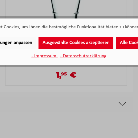
 Cookies, um Ihnen die bestmögliche Funktionalität bieten zu können
Glaskoch Becher 280 ml
llungen anpassen
Ausgewählte Cookies akzeptieren
Alle Coo
Sofort verfügbar
- Impressum
- Datenschutzerklärung
1,
€
95
Verkaufspreis:
Regulärer Preis: