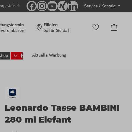
Service / Kontakt
nappstein.de
tungstermin
Filialen
Warenko
t vereinbaren
5x für Sie da!
Aktuelle Werbung
shop
Leonardo Tasse BAMBINI
280 ml Elefant