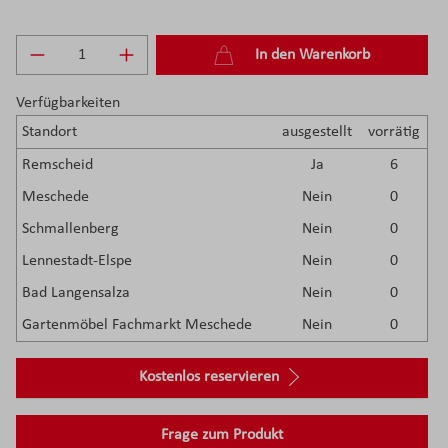
Produkt Anzahl: Gib den gewünschten Wert e
In den Warenkorb
Verfügbarkeiten
Standort
ausgestellt
vorrätig
Remscheid
Ja
6
Meschede
Nein
0
Schmallenberg
Nein
0
Lennestadt-Elspe
Nein
0
Bad Langensalza
Nein
0
Gartenmöbel Fachmarkt Meschede
Nein
0
Kostenlos reservieren
Frage zum Produkt