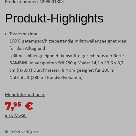
Produktnummer:
4208001803
Produkt-Highlights
Tasse·maximal
100°C·getempert/hitzebeständig·mikrowellengeeignet·ideal
für den Alltag und
spülmaschinengeeignet·lebensmittelgerecht·aus der Serie
BAMBINI·im verspielten Stil·280 g·Maße: 14,1 x 13,6 x 8,7
cm (HxBxT)·Durchmesser: 8,4 cm·geeignet für 200 ml
Nutzinhalt (280 ml Randvollvolumen)·
Mehr Informationen
7,
€
95
inkl. MwSt.
Sofort verfügbar