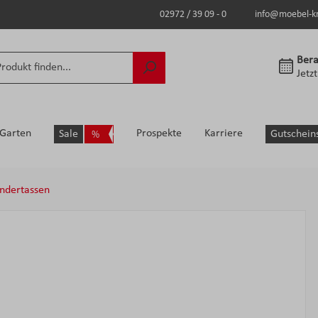
02972 / 39 09 - 0
info@moebel-k
Bera
Jetz
Garten
Prospekte
Karriere
Sale
Gutschein
indertassen