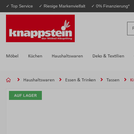
✓ Top Service
✓ Riesige Markenvielfalt
✓ 0% Finanzierung*
 Hauptinhalt springen
Zur Suche springen
Zur Hauptnavigation springen
Möbel
Küchen
Haushaltswaren
Deko & Textilien
Haushaltswaren
Essen & Trinken
Tassen
K
Bildergalerie überspringen