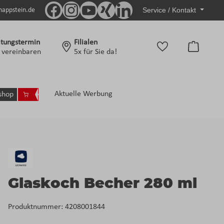
Service / Kontakt
nappstein.de
tungstermin
Filialen
Warenko
t vereinbaren
5x für Sie da!
Aktuelle Werbung
shop
Glaskoch Becher 280 ml
Produktnummer:
4208001844