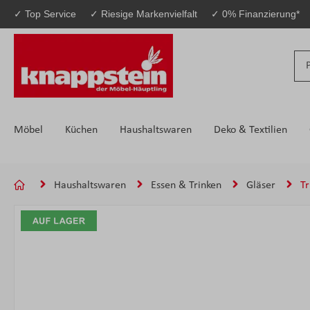
✓ Top Service
✓ Riesige Markenvielfalt
✓ 0% Finanzierung*
 Hauptinhalt springen
Zur Suche springen
Zur Hauptnavigation springen
Möbel
Küchen
Haushaltswaren
Deko & Textilien
Haushaltswaren
Essen & Trinken
Gläser
Tr
Bildergalerie überspringen