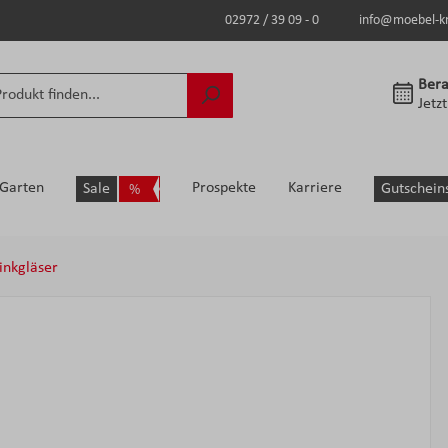
02972 / 39 09 - 0
info@moebel-k
Bera
Jetz
Garten
Prospekte
Karriere
Sale
Gutschein
inkgläser