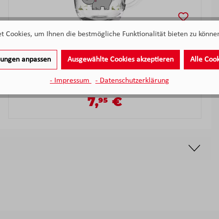
 Cookies, um Ihnen die bestmögliche Funktionalität bieten zu können
Leonardo Tasse BAMBINI 280 ml Elefant
llungen anpassen
Ausgewählte Cookies akzeptieren
Alle Coo
Sofort verfügbar
- Impressum
- Datenschutzerklärung
7,
€
95
Verkaufspreis:
Regulärer Preis: