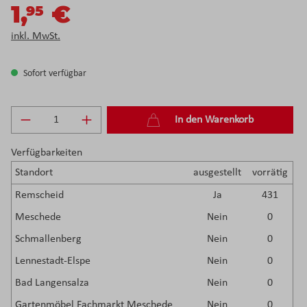
1,
€
95
inkl. MwSt.
Sofort verfügbar
Produkt Anzahl: Gib den gewünschten Wert e
In den Warenkorb
Verfügbarkeiten
Standort
ausgestellt
vorrätig
Remscheid
Ja
431
Meschede
Nein
0
Schmallenberg
Nein
0
Lennestadt-Elspe
Nein
0
Bad Langensalza
Nein
0
Gartenmöbel Fachmarkt Meschede
Nein
0