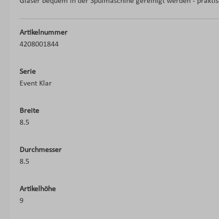
Gläser bequem in der Spülmaschine gereinigt werden - praktisc
Artikelnummer
4208001844
Serie
Event Klar
Breite
8.5
Durchmesser
8.5
Artikelhöhe
9