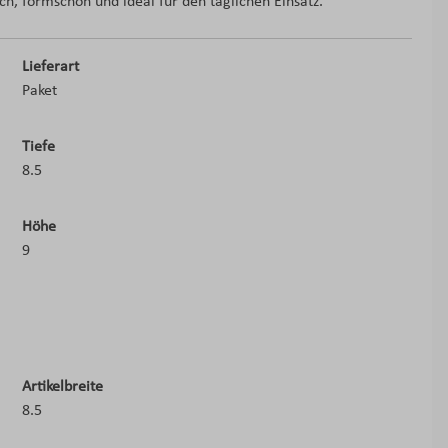
h, formschön und ideal für den täglichen Einsatz.
Lieferart
Paket
Tiefe
8.5
Höhe
9
Artikelbreite
8.5