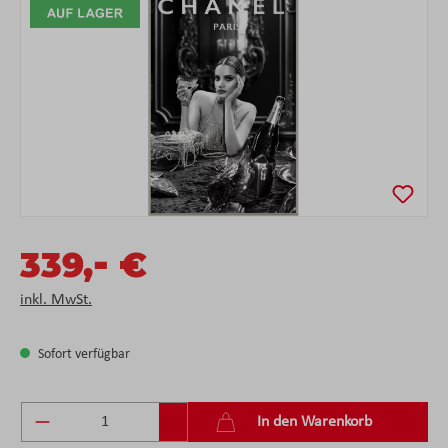
Bildergalerie überspringen
-
339,
€
inkl. MwSt.
Sofort verfügbar
Produkt Anzahl: Gib den gewünschten Wert ein 
In den Warenkorb