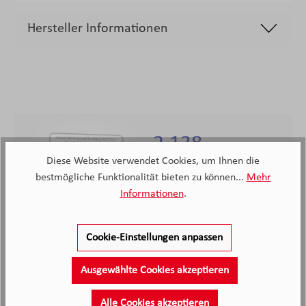
Hersteller Informationen
2.138
Diese Website verwendet Cookies, um Ihnen die
Kunden haben unseren Service
bestmögliche Funktionalität bieten zu können...
Mehr
bewertet
Informationen
.
4.4
4.4
/5.0
2138 Bewertungen
Cookie-Einstellungen anpassen
Stand: 08.08.26
Durchschnittliche Bewertung
Ausgewählte Cookies akzeptieren
Alle Cookies akzeptieren