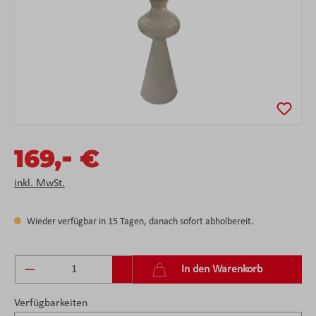
-
169,
€
inkl. MwSt.
Wieder verfügbar in 15 Tagen, danach sofort abholbereit.
Produkt Anzahl: Gib den gewünschten Wert ein 
In den Warenkorb
Verfügbarkeiten