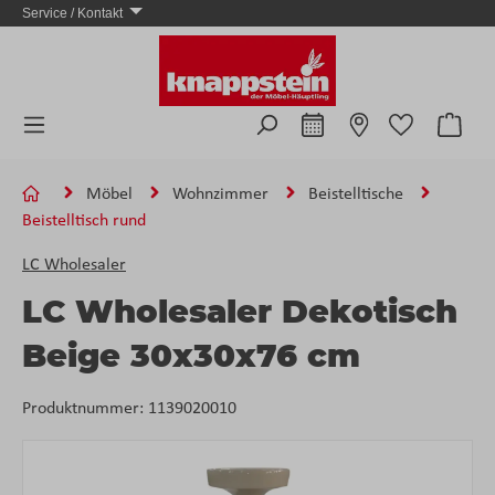
Service / Kontakt
Zum Hauptinhalt springen
Ware
Möbel
Wohnzimmer
Beistelltische
Beistelltisch rund
LC Wholesaler
LC Wholesaler Dekotisch
Beige 30x30x76 cm
Produktnummer:
1139020010
Bildergalerie überspringen