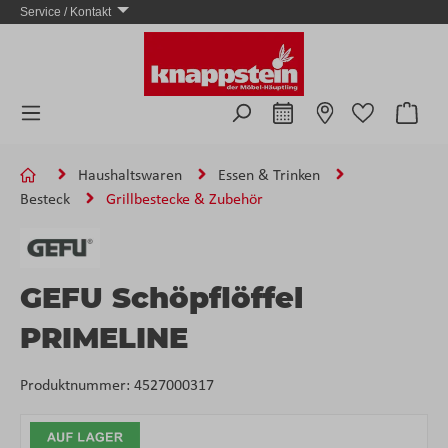
Service / Kontakt
Zum Hauptinhalt springen
Ware
Haushaltswaren
Essen & Trinken
Besteck
Grillbestecke & Zubehör
GEFU Schöpflöffel
PRIMELINE
Produktnummer:
4527000317
Bildergalerie überspringen