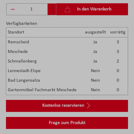
Produkt Anzahl: Gib den gewünschten Wert ein 
In den Warenkorb
Verfügbarkeiten
Standort
ausgestellt
vorrätig
Remscheid
Ja
3
Meschede
Ja
3
Schmallenberg
Ja
2
Lennestadt-Elspe
Nein
0
Bad Langensalza
Nein
0
Gartenmöbel Fachmarkt Meschede
Nein
0
Kostenlos reservieren
Frage zum Produkt