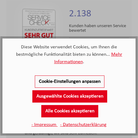
2.138
Kunden haben unseren Service
bewertet
4.4
Diese Website verwendet Cookies, um Ihnen die
4.4
/5.0
bestmögliche Funktionalität bieten zu können...
Mehr
2138 Bewertungen
Stand: 09.08.26
Durchschnittliche Bewertung
Informationen
.
Cookie-Einstellungen anpassen
Ausgewählte Cookies akzeptieren
Alle Cookies akzeptieren
Sehr gute und freundliche Beratung ohne Zeitdruck,
- Impressum
- Datenschutzerklärung
Lieferzeit eingehalten, das Möbelhaus ist sehr sauber
und geräumigt, wir sind sehr zufrieden.