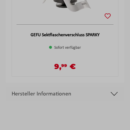
GEFU Sektflaschenverschluss SPARKY
Sofort verfügbar
9,
€
99
Verkaufspreis:
Regulärer Preis:
Hersteller Informationen