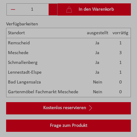
Produkt Anzahl: Gib den gewünschten Wert ein 
In den Warenkorb
Verfügbarkeiten
Standort
ausgestellt
vorrätig
Remscheid
Ja
1
Meschede
Ja
3
Schmallenberg
Ja
1
Lennestadt-Elspe
Ja
1
Bad Langensalza
Nein
0
Gartenmöbel Fachmarkt Meschede
Nein
0
Kostenlos reservieren
Frage zum Produkt