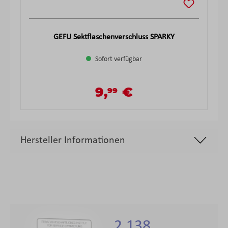
GEFU Sektflaschenverschluss SPARKY
Sofort verfügbar
9,
€
99
Verkaufspreis:
Regulärer Preis:
Hersteller Informationen
2.138