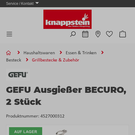
Service / Kontakt
Zum Hauptinhalt springen
Ware
Haushaltswaren
Essen & Trinken
Besteck
Grillbestecke & Zubehör
GEFU Ausgießer BECURO,
2 Stück
Produktnummer:
4527000312
Bildergalerie überspringen