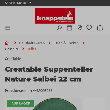
Service / Kontakt
Zum Hauptinhalt springen
Ware
Haushaltswaren
Essen & Trinken
Geschirr
Teller
CreaTable
Creatable Suppenteller
Nature Salbei 22 cm
Produktnummer:
4489003266
Bildergalerie überspringen