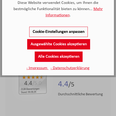
Diese Website verwendet Cookies, um Ihnen die
bestmögliche Funktionalität bieten zu können...
Mehr
Hersteller Informationen
Informationen
.
Cookie-Einstellungen anpassen
Ausgewählte Cookies akzeptieren
2.138
Alle Cookies akzeptieren
Kunden haben unseren Service
- Impressum
- Datenschutzerklärung
bewertet
4.4
4.4
/5.0
2138 Bewertungen
Stand: 06.08.26
Durchschnittliche Bewertung