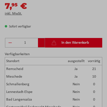
7,
€
95
inkl. MwSt.
Sofort verfügbar
Produkt Anzahl: Gib den gewünschten Wert ein 
In den Warenkorb
Verfügbarkeiten
Standort
ausgestellt
vorrätig
Remscheid
Ja
21
Meschede
Ja
10
Schmallenberg
Nein
0
Lennestadt-Elspe
Nein
0
Bad Langensalza
Nein
0