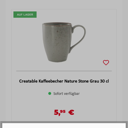
Produktgalerie überspringen
Creatable Kaffeebecher Nature Stone Grau 30 cl
Sofort verfügbar
5,
€
95
Verkaufspreis:
Regulärer Preis: