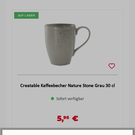
Produktgalerie überspringen
Creatable Kaffeebecher Nature Stone Grau 30 cl
Sofort verfügbar
5,
€
95
Verkaufspreis:
Regulärer Preis: