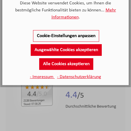
Diese Website verwendet Cookies, um Ihnen die
bestmögliche Funktionalität bieten zu können...
Mehr
Hersteller Informationen
Informationen
.
Cookie-Einstellungen anpassen
Ausgewählte Cookies akzeptieren
2.138
Alle Cookies akzeptieren
Kunden haben unseren Service
- Impressum
- Datenschutzerklärung
bewertet
4.4
4.4
/5.0
2138 Bewertungen
Stand: 07.08.26
Durchschnittliche Bewertung