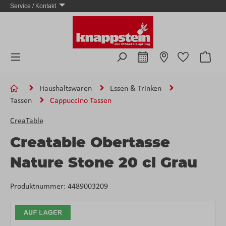
Service / Kontakt
Zum Hauptinhalt springen
Ware
Haushaltswaren
Essen & Trinken
Tassen
Cappuccino Tassen
CreaTable
Creatable Obertasse
Nature Stone 20 cl Grau
Produktnummer:
4489003209
Bildergalerie überspringen