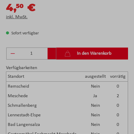
4,
€
50
inkl. MwSt.
Sofort verfügbar
Produkt Anzahl: Gib den gewünschten Wert ein 
In den Warenkorb
Verfügbarkeiten
Standort
ausgestellt
vorrätig
Remscheid
Nein
0
Meschede
Ja
2
Schmallenberg
Nein
0
Lennestadt-Elspe
Nein
0
Bad Langensalza
Nein
0