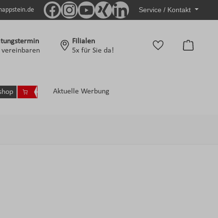
Service / Kontakt
nappstein.de
tungstermin
Filialen
Warenko
t vereinbaren
5x für Sie da!
Aktuelle Werbung
shop