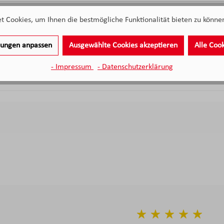
ASA Essteller sand 27 cm
 Cookies, um Ihnen die bestmögliche Funktionalität bieten zu können
Sofort verfügbar
llungen anpassen
Ausgewählte Cookies akzeptieren
Alle Coo
- Impressum
- Datenschutzerklärung
18,
€
90
Verkaufspreis:
Regulärer Preis: