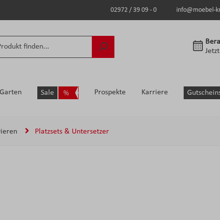
02972 / 39 09 - 0
info@moebel-k
Bera
Jetz
Garten
Prospekte
Karriere
Sale
Gutschein
vieren
Platzsets & Untersetzer