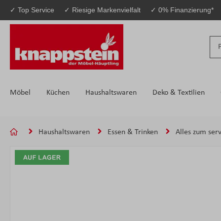
✓ Top Service
✓ Riesige Markenvielfalt
✓ 0% Finanzierung*
 Hauptinhalt springen
Zur Suche springen
Zur Hauptnavigation springen
Möbel
Küchen
Haushaltswaren
Deko & Textilien
Haushaltswaren
Essen & Trinken
Alles zum ser
Bildergalerie überspringen