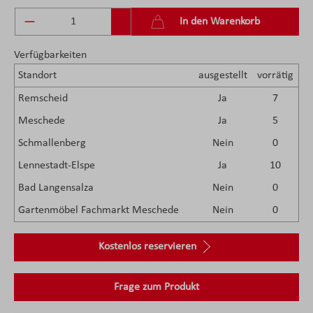
Produkt Anzahl: Gib den gewünschten Wert ein 
In den Warenkorb
Verfügbarkeiten
Standort
ausgestellt
vorrätig
Remscheid
Ja
7
Meschede
Ja
5
Schmallenberg
Nein
0
Lennestadt-Elspe
Ja
10
Bad Langensalza
Nein
0
Gartenmöbel Fachmarkt Meschede
Nein
0
Kostenlos reservieren
Frage zum Produkt