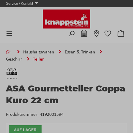
Service / Kontakt
Zum Hauptinhalt springen
Ware
Haushaltswaren
Essen & Trinken
Geschirr
Teller
ASA Gourmetteller Coppa
Kuro 22 cm
Produktnummer:
4192001594
Bildergalerie überspringen