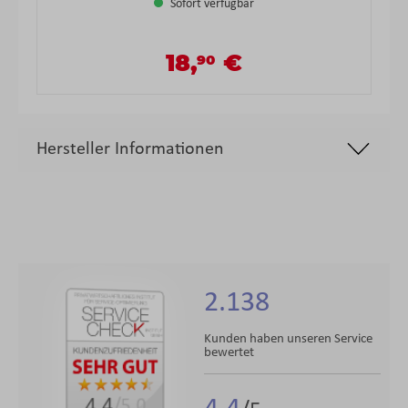
Sofort verfügbar
18,
€
90
Verkaufspreis:
Regulärer Preis:
Hersteller Informationen
2.138
Kunden haben unseren Service
bewertet
4.4
/5.0