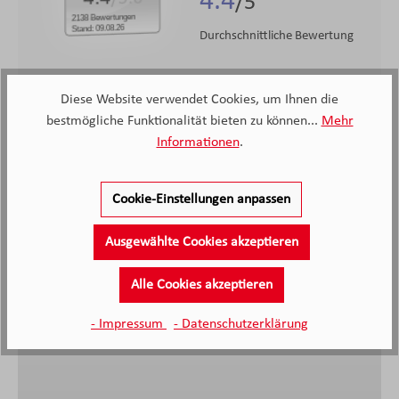
4.4
2138 Bewertungen
Stand: 09.08.26
Durchschnittliche Bewertung
Diese Website verwendet Cookies, um Ihnen die
bestmögliche Funktionalität bieten zu können...
Mehr
Informationen
.
Cookie-Einstellungen anpassen
Sehr gute und freundliche Beratung ohne Zeitdruck,
Lieferzeit eingehalten, das Möbelhaus ist sehr sauber
Ausgewählte Cookies akzeptieren
und geräumigt, wir sind sehr zufrieden.
Alle Cookies akzeptieren
Anonymer Kunde, Kunde von Möbel Knappstein
27.06.2026
- Impressum
- Datenschutzerklärung