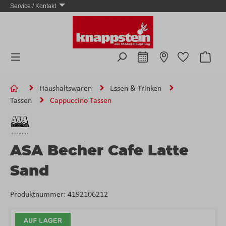
Service / Kontakt
Zum Hauptinhalt springen
Ware
Haushaltswaren
Essen & Trinken
Tassen
Cappuccino Tassen
ASA Becher Cafe Latte
Sand
Produktnummer:
4192106212
Bildergalerie überspringen