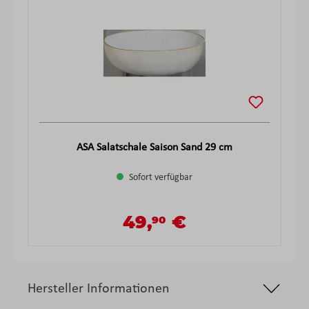
ASA Salatschale Saison Sand 29 cm
Sofort verfügbar
49,
€
90
Verkaufspreis:
Regulärer Preis:
Hersteller Informationen