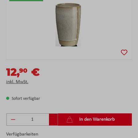
12,
€
90
inkl. MwSt.
Sofort verfügbar
Produkt Anzahl: Gib den gewünschten Wert ein 
In den Warenkorb
Verfügbarkeiten