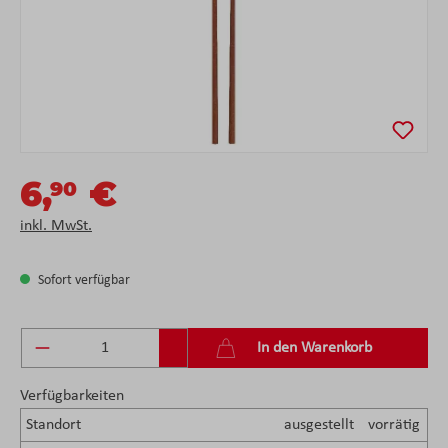
6,
€
90
inkl. MwSt.
Sofort verfügbar
Produkt Anzahl: Gib den gewünschten Wert ein 
In den Warenkorb
Verfügbarkeiten
Standort
ausgestellt
vorrätig