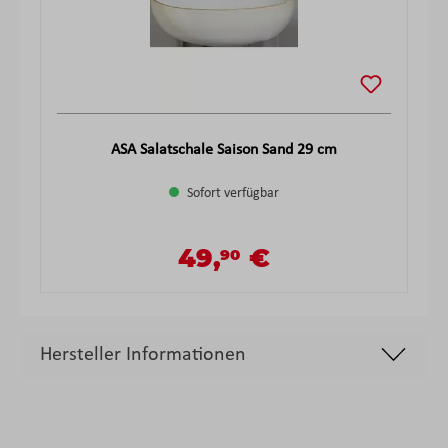
ASA Salatschale Saison Sand 29 cm
Sofort verfügbar
49,
€
90
Verkaufspreis:
Regulärer Preis:
Hersteller Informationen