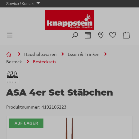
Service / Kontakt
Zum Hauptinhalt springen
Ware
Haushaltswaren
Essen & Trinken
Besteck
Bestecksets
ASA 4er Set Stäbchen
Produktnummer:
4192106223
Bildergalerie überspringen