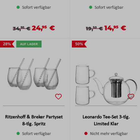
Sofort verfügbar
Sofort verfügbar
24,
€
14,
€
Verkaufspreis:
Verkaufspreis
95
95
Verkaufspreis:
Regulärer Preis:
Verkaufspreis:
Regulärer Preis:
34,
€
19,
€
95
50
28%
50%
Ritzenhoff & Breker Partyset
Leonardo Tee-Set 3-tlg.
8-tlg. Spritz
Limited Klar
Sofort verfügbar
Nicht mehr verfügbar