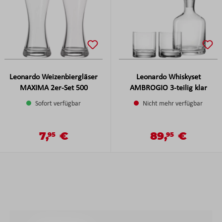
Leonardo Weizenbiergläser
Leonardo Whiskyset
MAXIMA 2er-Set 500
AMBROGIO 3-teilig klar
Sofort verfügbar
Nicht mehr verfügbar
7,
€
89,
€
Verkaufspreis:
Verkaufspreis:
95
95
Regulärer Preis:
Regulärer Preis: