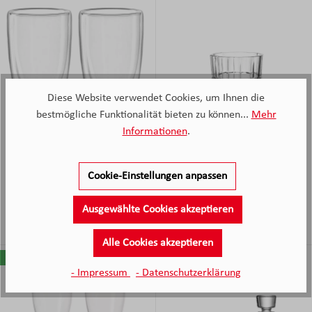
Diese Website verwendet Cookies, um Ihnen die
bestmögliche Funktionalität bieten zu können...
Mehr
Informationen
.
Leonardo Doppelwandbecher
Leonardo Gingläser GIN 2er-
DUO 2er-Set 400 ml
Set 360 ml klar
Cookie-Einstellungen anpassen
Sofort verfügbar
Nicht mehr verfügbar
Ausgewählte Cookies akzeptieren
24,
€
13,
€
Verkaufspreis:
Verkaufspreis:
95
95
Regulärer Preis:
Regulärer Preis:
Alle Cookies akzeptieren
- Impressum
- Datenschutzerklärung