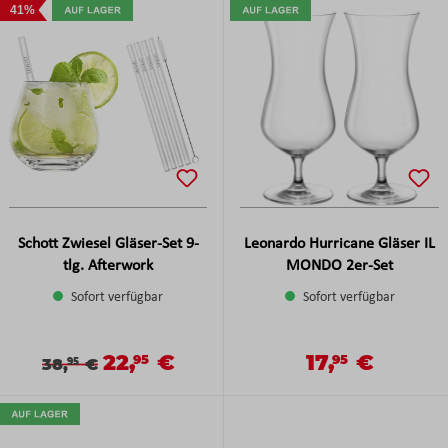
41%
Schott Zwiesel Gläser-Set 9-
Leonardo Hurricane Gläser IL
tlg. Afterwork
MONDO 2er-Set
Sofort verfügbar
Sofort verfügbar
22,
€
17,
€
Verkaufspreis:
Verkaufspreis:
95
95
Verkaufspreis:
Regulärer Preis:
Regulärer Preis:
38,
€
95