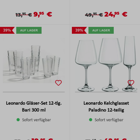
9,
€
24,
€
Verkaufspreis:
Verkaufspreis
95
95
Verkaufspreis:
Regulärer Preis:
Verkaufspreis:
Regulärer Preis:
13,
€
49,
€
95
95
39%
39%
Leonardo Gläser-Set 12-tlg.
Leonardo Kelchglasset
Bari 300 ml
Paladino 12-teilig
Sofort verfügbar
Sofort verfügbar
95
95