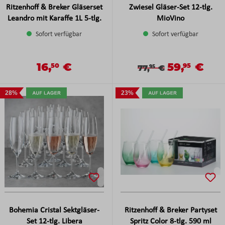
Ritzenhoff & Breker Gläserset
Zwiesel Gläser-Set 12-tlg.
Leandro mit Karaffe 1L 5-tlg.
MioVino
Sofort verfügbar
Sofort verfügbar
16,
€
59,
€
Verkaufspreis:
Verkaufspreis
50
95
Regulärer Preis:
Verkaufspreis:
Regulärer Preis:
77,
€
95
28%
23%
Bohemia Cristal Sektgläser-
Ritzenhoff & Breker Partyset
Set 12-tlg. Libera
Spritz Color 8-tlg. 590 ml