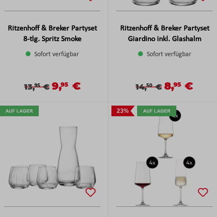
Ritzenhoff & Breker Partyset
Ritzenhoff & Breker Partyset
8-tlg. Spritz Smoke
Giardino inkl. Glashalm
Sofort verfügbar
Sofort verfügbar
9,
€
8,
€
Verkaufspreis:
Verkaufsprei
95
95
Verkaufspreis:
Regulärer Preis:
Verkaufspreis:
Regulärer Preis:
13,
€
14,
€
95
50
23%