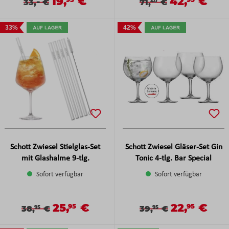
19,
€
42,
€
Verkaufspreis:
-
Verkaufspreis
Verkaufspreis:
Regulärer Preis:
Verkaufspreis:
Regulärer Preis:
33,
€
71,
€
40
33%
42%
Schott Zwiesel Stielglas-Set
Schott Zwiesel Gläser-Set Gin
mit Glashalme 9-tlg.
Tonic 4-tlg. Bar Special
Sofort verfügbar
Sofort verfügbar
25,
€
22,
€
Verkaufspreis:
Verkaufspreis
95
95
Verkaufspreis:
Regulärer Preis:
Verkaufspreis:
Regulärer Preis:
38,
€
39,
€
95
95