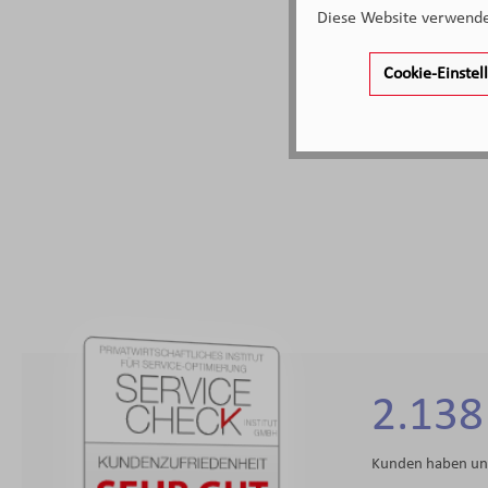
stilvolle 
Diese Website verwendet
Form ei
Nacken, 
Cookie-Einste
Sie beque
auf Rei
Kissen bes
bietet
angene
Komfort
2.138
Kunden haben uns