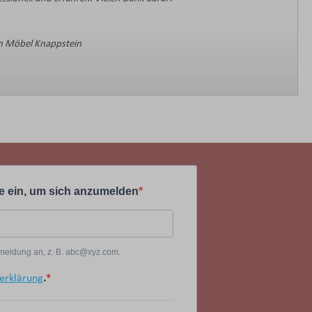
 Möbel Knappstein
e ein, um sich anzumelden
Anmeldung an, z. B. abc@xyz.com.
erklärung
.