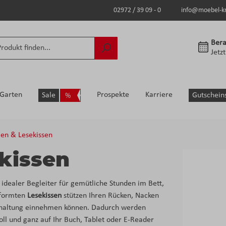
02972 / 39 09 - 0
info@moebel-k
Bera
Jetz
Garten
Prospekte
Karriere
Sale
Gutschein
len & Lesekissen
ekissen
hr idealer Begleiter für gemütliche Stunden im Bett,
eformten
Lesekissen
stützen Ihren Rücken, Nacken
sehaltung einnehmen können. Dadurch werden
l und ganz auf Ihr Buch, Tablet oder E-Reader