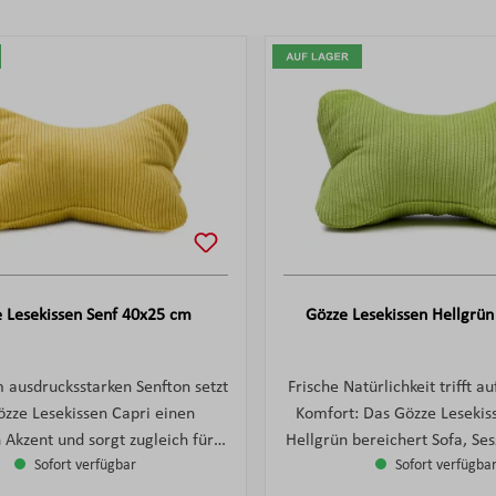
 Lesekissen Senf 40x25 cm
Gözze Lesekissen Hellgrü
 ausdrucksstarken Senfton setzt
Frische Natürlichkeit trifft a
özze Lesekissen Capri einen
Komfort: Das Gözze Lesekiss
n Akzent und sorgt zugleich für
Hellgrün bereichert Sofa, Ses
Sofort verfügbar
Sofort verfügba
 Behaglichkeit. Die samtig
mit einem freundlichen Farb
e Feincord-Optik verleiht dem
feine Cordstruktur unterst