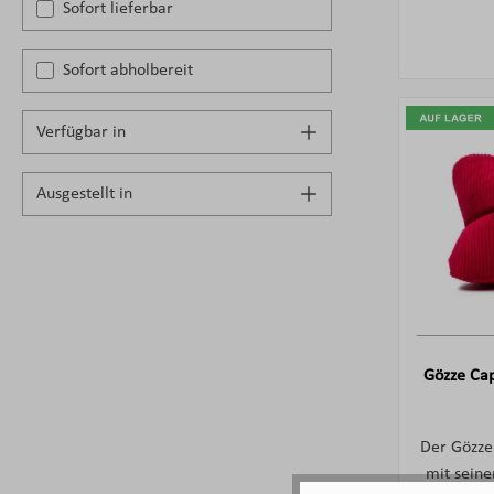
Sofort lieferbar
ca. 40
trendigen
Sofort abholbereit
mit Cr
Hol
form
Verfügbar in
angenehme
macht 
Ausgestellt in
Begleite
vollstä
Mo
Sc
Gözze Cap
Der Gözze
mit seine