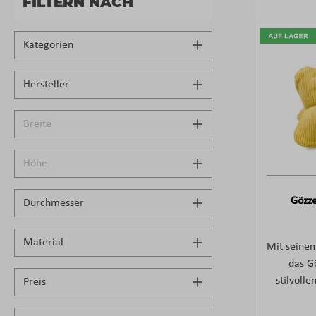
FILTERN NACH
Kategorien
Hersteller
Breite
Höhe
Gözze
Durchmesser
Material
Mit seinem
das G
stilvolle
Preis
mehr
anmutend