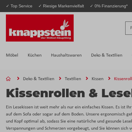
✓ Top Service
✓ Riesige Markenvielfalt
✓ 0% Finanzierung*
 Hauptinhalt springen
Zur Suche springen
Zur Hauptnavigation springen
Möbel
Küchen
Haushaltswaren
Deko & Textilien
Deko & Textilien
Textilien
Kissen
Kissenrol
Kissenrollen & Les
Ein Lesekissen ist weit mehr als nur ein einfaches Kissen. Es ist I
auf dem Sofa oder sogar auf dem Boden. Unsere ergonomisch g
und Kopf optimal ab, sodass Sie eine natürliche und gesunde Le
Verspannungen und Schmerzen vorgebeugt, und Sie können sich vol