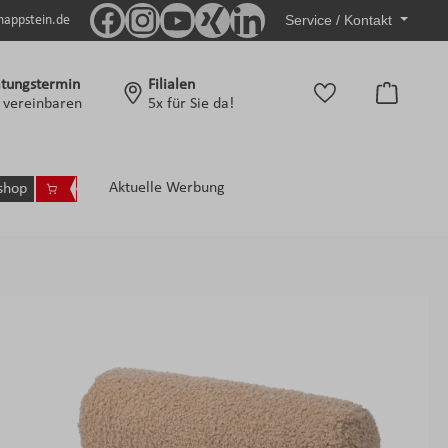
Service / Kontakt
nappstein.de
tungstermin
Filialen
Warenko
t vereinbaren
5x für Sie da!
Aktuelle Werbung
shop