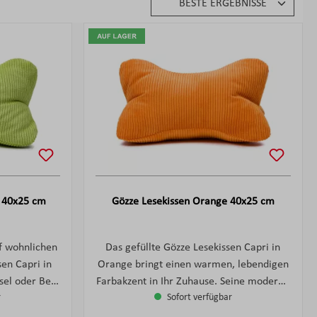
n 40x25 cm
Gözze Lesekissen Orange 40x25 cm
uf wohnlichen
Das gefüllte Gözze Lesekissen Capri in
en Capri in
Orange bringt einen warmen, lebendigen
sel oder Bett
Farbakzent in Ihr Zuhause. Seine moderne
r
Sofort verfügbar
tupfer. Die
Feincord-Oberfläche fühlt sich angenehm
reicht den
weich an und verleiht dem Kissen eine