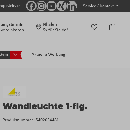
Service / Kontakt
nappstein.de
tungstermin
Filialen
Warenko
t vereinbaren
5x für Sie da!
Aktuelle Werbung
shop
Wandleuchte 1-flg.
Produktnummer:
5402054481