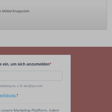
 Möbel Knappstein
e ein, um sich anzumelden
Anmeldung an, z. B. abc@xyz.com.
erklärung
.
 unsere Marketing-Plattform. Indem