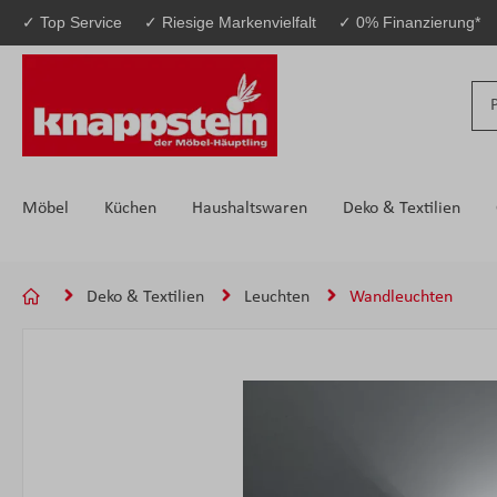
✓ Top Service
✓ Riesige Markenvielfalt
✓ 0% Finanzierung*
 Hauptinhalt springen
Zur Suche springen
Zur Hauptnavigation springen
Möbel
Küchen
Haushaltswaren
Deko & Textilien
Deko & Textilien
Leuchten
Wandleuchten
Bildergalerie überspringen