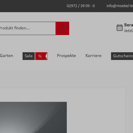
02972 / 39 09 - 0
info@moebel-k
Bera
Jetz
Garten
Prospekte
Karriere
Sale
Gutschein