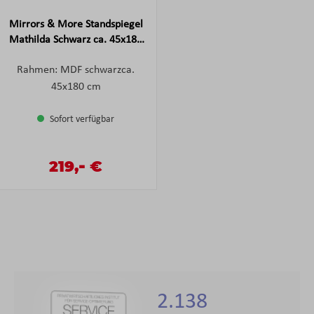
Mirrors & More Standspiegel
Mathilda Schwarz ca. 45x180
cm
Rahmen: MDF schwarzca.
45x180 cm
Sofort verfügbar
-
Verkaufspreis:
219,
€
Regulärer Preis:
2.138