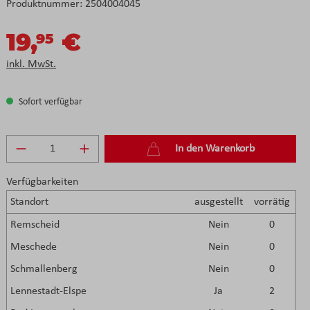
Produktnummer:
2504004045
19,
€
95
inkl. MwSt.
Sofort verfügbar
Produkt Anzahl: Gib den gewünschten Wert e
In den Warenkorb
Verfügbarkeiten
Standort
ausgestellt
vorrätig
Remscheid
Nein
0
Meschede
Nein
0
Schmallenberg
Nein
0
Lennestadt-Elspe
Ja
2