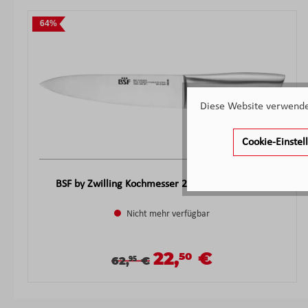
Produktgalerie überspringen
64%
Diese Website verwendet
Cookie-Einste
BSF by Zwilling Kochmesser 20cm Metallfarben
Nicht mehr verfügbar
22,
€
50
Verkaufspreis:
Verkaufspreis:
Regulärer Preis:
62,
€
95