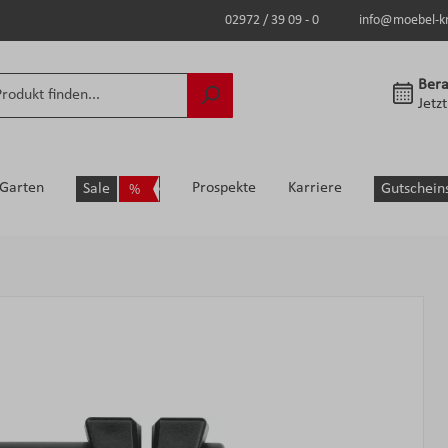
02972 / 39 09 - 0
info@moebel-k
Bera
Jetz
Garten
Prospekte
Karriere
Sale
Gutschein