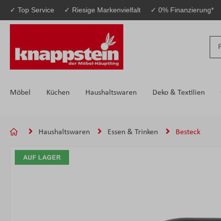
✓ Top Service
✓ Riesige Markenvielfalt
✓ 0% Finanzierung*
 Hauptinhalt springen
Zur Suche springen
Zur Hauptnavigation springen
Möbel
Küchen
Haushaltswaren
Deko & Textilien
Haushaltswaren
Essen & Trinken
Besteck
Bildergalerie überspringen