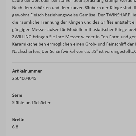
Laufe der Zeit oder bei starker Beanspruchung stumpf werden,
Nach dem Schärfen und dem kurzen Säubern der Klinge sind die
gewohnt Fleisch beziehungsweise Gemüse. Der TWINSHARP lieg
die räumliche Trennung der Klingen und des Griffes entsteht ein
gängigen Messer außer für Modelle mit asiatischer Klinge bez
ZWILLING bringen Sie Ihre Messer wieder in Top-Form und gen
Keramikscheiben ermöglichen einen Grob- und Feinschliff der M
Nachschärfen.,Der Schärfwinkel von ca. 35° ist voreingestellt.,
Artikelnummer
2504004045
Serie
Stähle und Schärfer
Breite
6.8