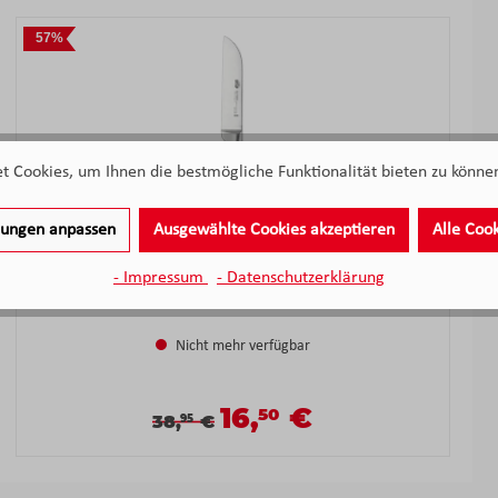
57%
 Cookies, um Ihnen die bestmögliche Funktionalität bieten zu können
llungen anpassen
Ausgewählte Cookies akzeptieren
Alle Coo
- Impressum
- Datenschutzerklärung
BSF by Zwilling Gemüsemesser 9cm Metallfarben
Nicht mehr verfügbar
16,
€
50
Verkaufspreis:
Verkaufspreis:
Regulärer Preis:
38,
€
95