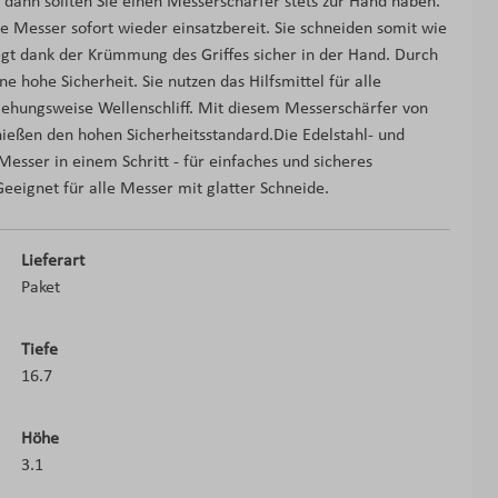
 dann sollten Sie einen Messerschärfer stets zur Hand haben.
 Messer sofort wieder einsatzbereit. Sie schneiden somit wie
t dank der Krümmung des Griffes sicher in der Hand. Durch
e hohe Sicherheit. Sie nutzen das Hilfsmittel für alle
iehungsweise Wellenschliff. Mit diesem Messerschärfer von
ießen den hohen Sicherheitsstandard.Die Edelstahl- und
esser in einem Schritt - für einfaches und sicheres
Geeignet für alle Messer mit glatter Schneide.
Lieferart
Paket
Tiefe
16.7
Höhe
3.1