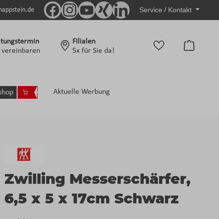
Service / Kontakt
nappstein.de
tungstermin
Filialen
Warenko
t vereinbaren
5x für Sie da!
Aktuelle Werbung
shop
Zwilling Messerschärfer,
6,5 x 5 x 17cm Schwarz