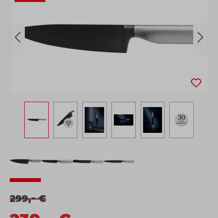
-
299,
€