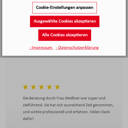
2.138
Cookie-Einstellungen anpassen
Kunden haben unseren Service
bewertet
Ausgewählte Cookies akzeptieren
4.4
Alle Cookies akzeptieren
4.4
/5.0
2138 Bewertungen
Stand: 07.08.26
- Impressum
- Datenschutzerklärung
Durchschnittliche Bewertung
Die Beratung durch Frau Meißner war super und
zielführend. Sie hat sich ausreichend Zeit genommen,
und wirkte professionell und erfahren. Vielen Dank
dafür!