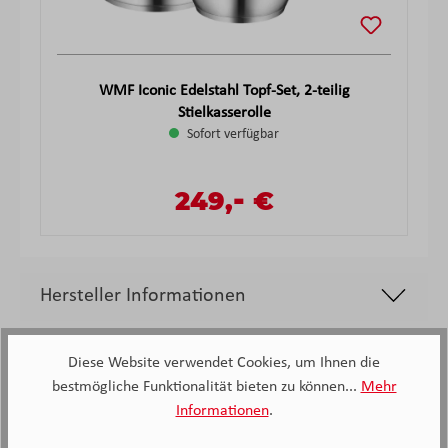
WMF Iconic Edelstahl Topf-Set, 2-teilig
Stielkasserolle
Sofort verfügbar
-
Verkaufspreis:
249,
€
Regulärer Preis:
Hersteller Informationen
Diese Website verwendet Cookies, um Ihnen die
bestmögliche Funktionalität bieten zu können...
Mehr
Informationen
.