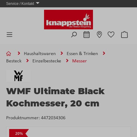
Service / Kontakt
Zum Hauptinhalt springen
Ware
Haushaltswaren
Essen & Trinken
Besteck
Einzelbestecke
Messer
WMF Ultimate Black
Kochmesser, 20 cm
Produktnummer:
4472034306
Bildergalerie überspringen
20%