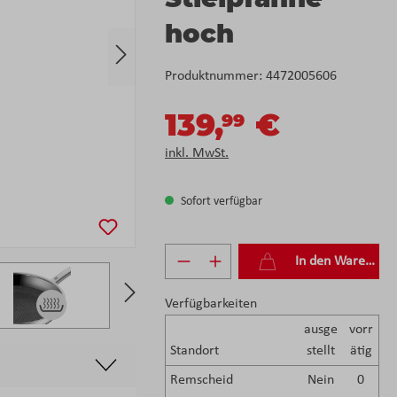
hoch
Produktnummer:
4472005606
139,
€
99
inkl. MwSt.
Sofort verfügbar
Produkt Anzahl: Gib den g
In den Warenkorb
Verfügbarkeiten
ausge
vorr
Standort
stellt
ätig
Remscheid
Nein
0