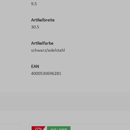
9.5
Artikelbreite
30.5
Artikelfarbe
schwarz/edelstahl
EAN
4000530696281
27%