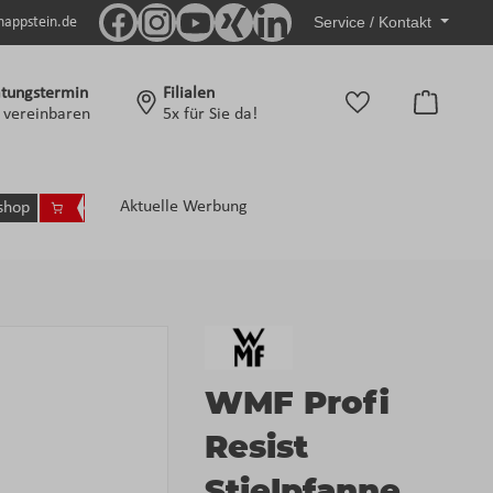
Service / Kontakt
nappstein.de
tungstermin
Filialen
Warenko
t vereinbaren
5x für Sie da!
Aktuelle Werbung
shop
WMF Profi
Resist
Stielpfanne