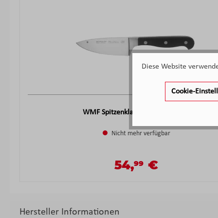
Diese Website verwendet
Cookie-Einste
WMF Spitzenklasse Plus Käse- und
Nicht mehr verfügbar
54,
€
99
Verkaufspreis:
Regulärer Preis:
Hersteller Informationen