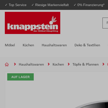
✓ Top Service
✓ Riesige Markenvielfalt
✓ 0% Finanzierung*
 Hauptinhalt springen
Zur Suche springen
Zur Hauptnavigation springen
Möbel
Küchen
Haushaltswaren
Deko & Textilien
Haushaltswaren
Kochen
Töpfe & Pfannen
Bildergalerie überspringen