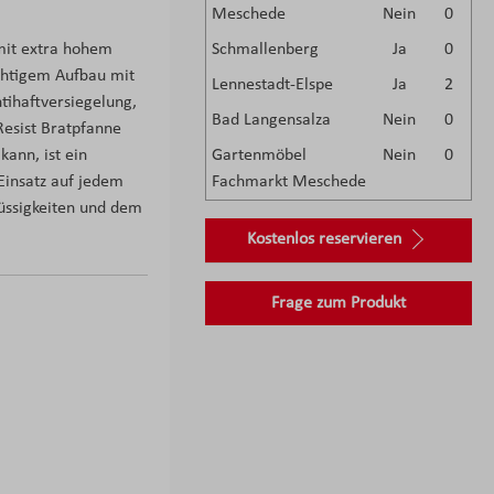
Meschede
Nein
0
 mit extra hohem
Schmallenberg
Ja
0
chtigem Aufbau mit
Lennestadt-Elspe
Ja
2
ihaftversiegelung,
Bad Langensalza
Nein
0
Resist Bratpfanne
kann, ist ein
Gartenmöbel
Nein
0
Einsatz auf jedem
Fachmarkt Meschede
lüssigkeiten und dem
Kostenlos reservieren
Frage zum Produkt