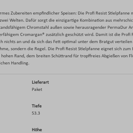
mes Zubereiten empfindlicher Speisen: Die Profi Resist Stielpfanne
wei Welten. Dafür sorgt die einzigartige Kombination aus mehrschi
standsfähigem Chromstahl außen sowie herausragender PermaDur Ant
erfähigem Cromargan® zusätzlich geschützt wird. Damit ist die Profi 
h nichts an und da sich das Fett optimal unter dem Bratgut verteilen 
e, sondern die Regel. Die Profi Resist Stielpfanne eignet sich zum 
 hohen Rand, dem breiten Schüttrand für tropffreies Abgießen von F
ichen Handling.
Lieferart
Paket
Tiefe
53.3
Höhe