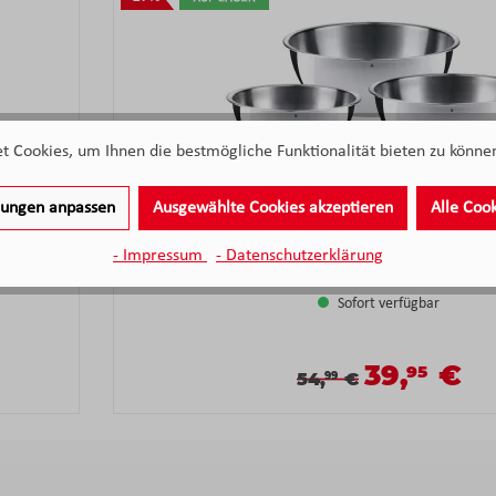
 Cookies, um Ihnen die bestmögliche Funktionalität bieten zu können
llungen anpassen
Ausgewählte Cookies akzeptieren
Alle Coo
- Impressum
- Datenschutzerklärung
WMF Gourmet Küchenschüssel-Se
Sofort verfügbar
39,
€
95
Verkaufspre
Verkaufspreis:
Regulärer Preis:
54,
€
99