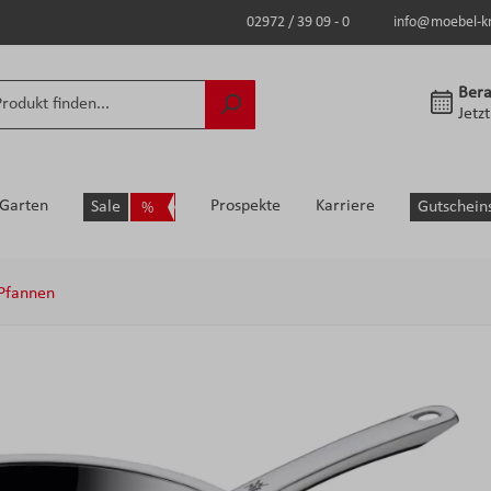
02972 / 39 09 - 0
info@moebel-k
Bera
Jetz
Garten
Prospekte
Karriere
Sale
Gutschein
Pfannen