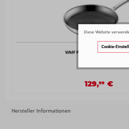
Diese Website verwendet
Cookie-Einste
WMF Profi Resist Stielpfanne, 28
Sofort verfügbar
129,
€
99
Verkaufspreis:
Regulärer Preis:
Hersteller Informationen