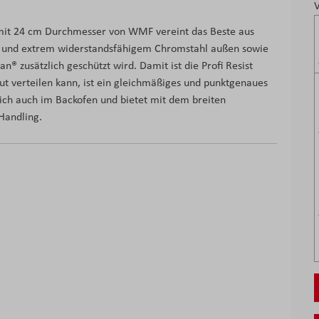
V
e mit 24 cm Durchmesser von WMF vereint das Beste aus
en und extrem widerstandsfähigem Chromstahl außen sowie
 zusätzlich geschützt wird. Damit ist die Profi Resist
gut verteilen kann, ist ein gleichmäßiges und punktgenaues
lich auch im Backofen und bietet mit dem breiten
Handling.