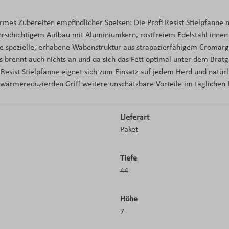
rmes Zubereiten empfindlicher Speisen: Die Profi Resist Stielpfann
ehrschichtigem Aufbau mit Aluminiumkern, rostfreiem Edelstahl inn
 spezielle, erhabene Wabenstruktur aus strapazierfähigem Cromargan®
es brennt auch nichts an und da sich das Fett optimal unter dem Brat
 Resist Stielpfanne eignet sich zum Einsatz auf jedem Herd und natür
 wärmereduzierden Griff weitere unschätzbare Vorteile im täglichen 
Lieferart
Paket
Tiefe
44
Höhe
7