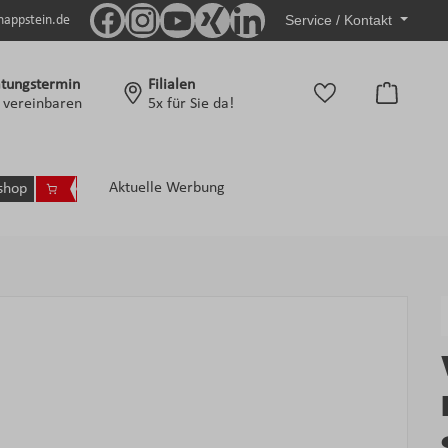
Service / Kontakt
nappstein.de
tungstermin
Filialen
Warenko
t vereinbaren
5x für Sie da!
Aktuelle Werbung
shop