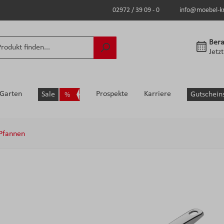
02972 / 39 09 - 0
info@moebel-k
Bera
Jetz
Garten
Prospekte
Karriere
Sale
Gutschein
Pfannen