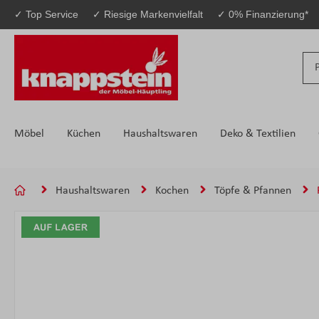
✓ Top Service
✓ Riesige Markenvielfalt
✓ 0% Finanzierung*
 Hauptinhalt springen
Zur Suche springen
Zur Hauptnavigation springen
Möbel
Küchen
Haushaltswaren
Deko & Textilien
Haushaltswaren
Kochen
Töpfe & Pfannen
Bildergalerie überspringen