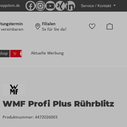
Service / Kontakt
nappstein.de
tungstermin
Filialen
Warenko
t vereinbaren
5x für Sie da!
Aktuelle Werbung
shop
WMF Profi Plus Rührblitz
Produktnummer:
4472026003