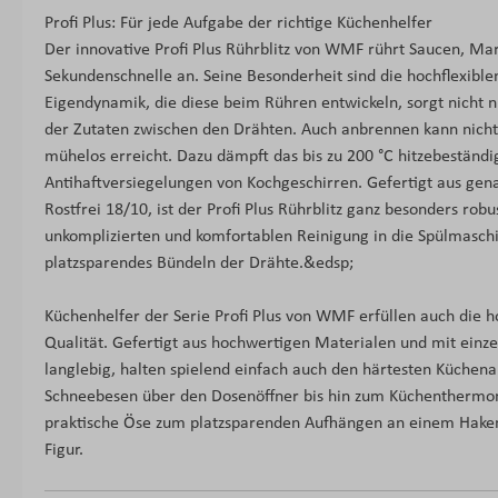
Profi Plus: Für jede Aufgabe der richtige Küchenhelfer
Der innovative Profi Plus Rührblitz von WMF rührt Saucen, Mar
Sekundenschnelle an. Seine Besonderheit sind die hochflexible
Eigendynamik, die diese beim Rühren entwickeln, sorgt nicht n
der Zutaten zwischen den Drähten. Auch anbrennen kann nichts
mühelos erreicht. Dazu dämpft das bis zu 200 °C hitzebeständig
Antihaftversiegelungen von Kochgeschirren. Gefertigt aus ge
Rostfrei 18/10, ist der Profi Plus Rührblitz ganz besonders rob
unkomplizierten und komfortablen Reinigung in die Spülmaschi
platzsparendes Bündeln der Drähte.&edsp;
Küchenhelfer der Serie Profi Plus von WMF erfüllen auch die 
Qualität. Gefertigt aus hochwertigen Materialen und mit einze
langlebig, halten spielend einfach auch den härtesten Küchena
Schneebesen über den Dosenöffner bis hin zum Küchenthermom
praktische Öse zum platzsparenden Aufhängen an einem Haken
Figur.