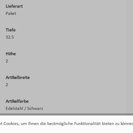
Lieferart
Paket
Tiefe
32.5
Höhe
2
Artikelbreite
2
Artikelfarbe
Edelstahl / Schwarz
 Cookies, um Ihnen die bestmögliche Funktionalität bieten zu können