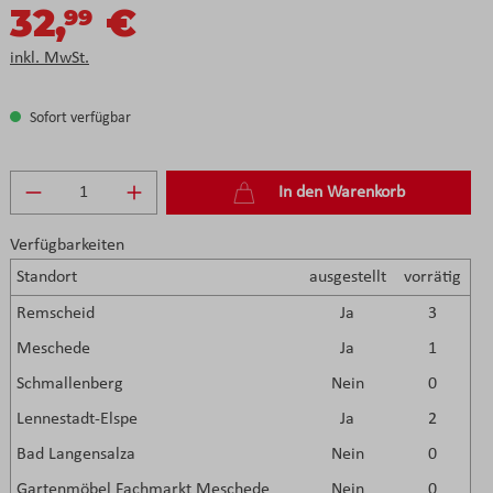
32,
€
99
inkl. MwSt.
Sofort verfügbar
Produkt Anzahl: Gib den gewünschten Wert e
In den Warenkorb
Verfügbarkeiten
Standort
ausgestellt
vorrätig
Remscheid
Ja
3
Meschede
Ja
1
Schmallenberg
Nein
0
Lennestadt-Elspe
Ja
2
Bad Langensalza
Nein
0
Gartenmöbel Fachmarkt Meschede
Nein
0