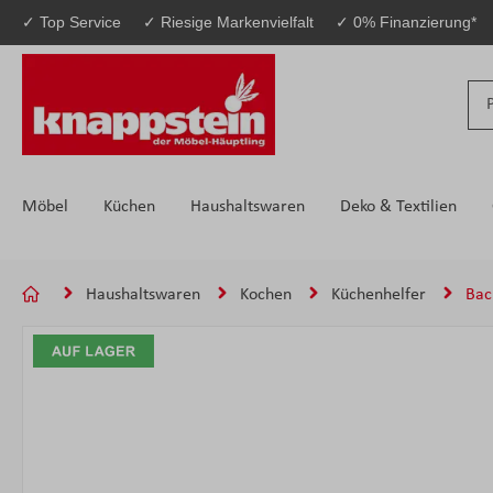
✓ Top Service
✓ Riesige Markenvielfalt
✓ 0% Finanzierung*
 Hauptinhalt springen
Zur Suche springen
Zur Hauptnavigation springen
Möbel
Küchen
Haushaltswaren
Deko & Textilien
Haushaltswaren
Kochen
Küchenhelfer
Bac
Bildergalerie überspringen