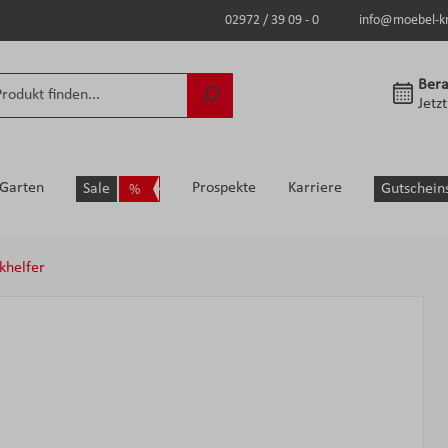
02972 / 39 09 - 0
info@moebel-k
Bera
Jetz
Garten
Prospekte
Karriere
Sale
Gutschein
khelfer