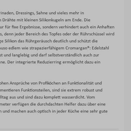
inaden, Dressings, Sahne und vieles mehr in
n Drähte mit kleinen Silikonkugeln am Ende. Die
ur für fixe Ergebnisse, sondern verhindert auch ein Anhaften
, denn jeder Bereich des Topfes oder der Rührschüssel wird
e Silikon das Rührgeräusch deutlich und schützt die
nauso edlem wie strapazierfähigem Cromargan®: Edelstahl
ust und langlebig und darf selbstverständlich auch zur
ne. Der integrierte Reduzierring ermöglicht dazu ein
hohen Ansprüche von Profiköchen an Funktionalität und
mentieren Funktionsteilen, sind sie extrem robust und
lltag aus und sind dazu komplett wasserdicht. Vom
eter verfügen die durchdachten Helfer dazu über eine
 und machen auch optisch in jeder Küche eine sehr gute