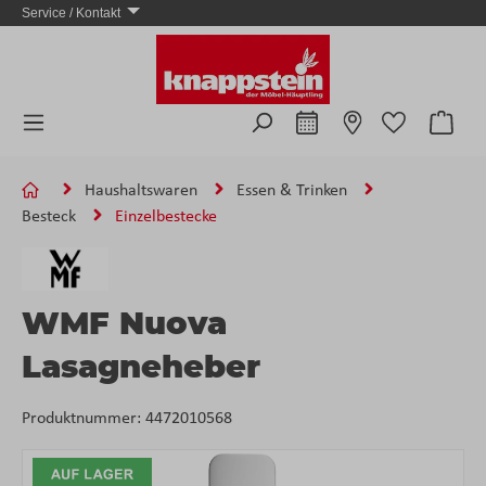
Service / Kontakt
Zum Hauptinhalt springen
Ware
Haushaltswaren
Essen & Trinken
Besteck
Einzelbestecke
WMF Nuova
Lasagneheber
Produktnummer:
4472010568
Bildergalerie überspringen