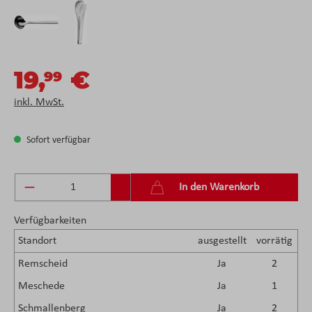
19,
€
99
inkl. MwSt.
Sofort verfügbar
Produkt Anzahl: Gib den gewünschten Wert ein 
In den Warenkorb
Verfügbarkeiten
Standort
ausgestellt
vorrätig
Remscheid
Ja
2
Meschede
Ja
1
Schmallenberg
Ja
2