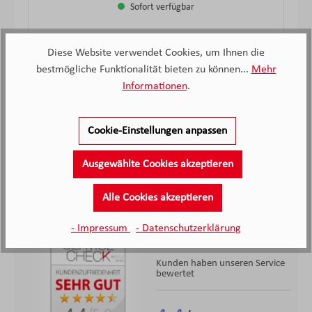
Sofort verfügbar
99,
€
95
Verkaufspreis:
Regulärer Preis:
Diese Website verwendet Cookies, um Ihnen die
bestmögliche Funktionalität bieten zu können...
Mehr
Informationen
.
Hersteller Informationen
Cookie-Einstellungen anpassen
Ausgewählte Cookies akzeptieren
Alle Cookies akzeptieren
- Impressum
- Datenschutzerklärung
2.138
Kunden haben unseren Service
bewertet