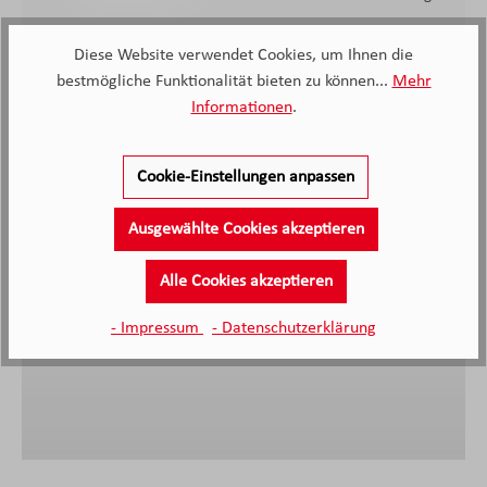
Diese Website verwendet Cookies, um Ihnen die
bestmögliche Funktionalität bieten zu können...
Mehr
Informationen
.
Cookie-Einstellungen anpassen
Sehr gute und freundliche Beratung ohne Zeitdruck,
Lieferzeit eingehalten, das Möbelhaus ist sehr sauber
Ausgewählte Cookies akzeptieren
und geräumigt, wir sind sehr zufrieden.
Alle Cookies akzeptieren
Anonymer Kunde, Kunde von Möbel Knappstein
- Impressum
- Datenschutzerklärung
27.06.2026