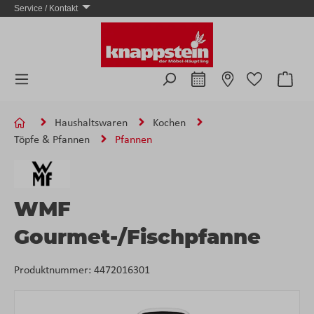
Service / Kontakt
Zum Hauptinhalt springen
Ware
Haushaltswaren
Kochen
Töpfe & Pfannen
Pfannen
WMF
Gourmet-/Fischpfanne
Produktnummer:
4472016301
Bildergalerie überspringen