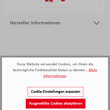
Hersteller Informationen
2.138
Diese Website verwendet Cookies, um Ihnen die
bestmögliche Funktionalität bieten zu können...
Mehr
Kunden haben unseren Service
Informationen
.
bewertet
4.4
4.4
/5.0
Cookie-Einstellungen anpassen
2138 Bewertungen
Stand: 09.08.26
Durchschnittliche Bewertung
Ausgewählte Cookies akzeptieren