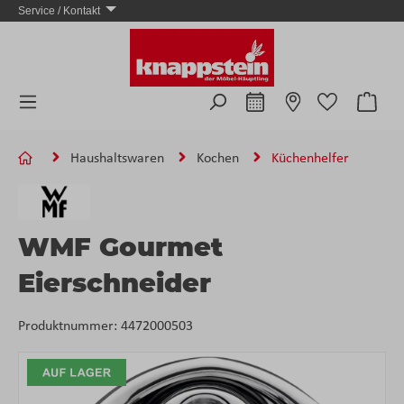
Service / Kontakt
Zum Hauptinhalt springen
Ware
Haushaltswaren
Kochen
Küchenhelfer
WMF Gourmet
Eierschneider
Produktnummer:
4472000503
Bildergalerie überspringen