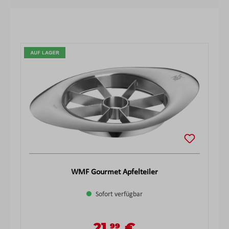
Produktgalerie überspringen
WMF Gourmet Apfelteiler
Sofort verfügbar
21,
€
99
Verkaufspreis:
Regulärer Preis: