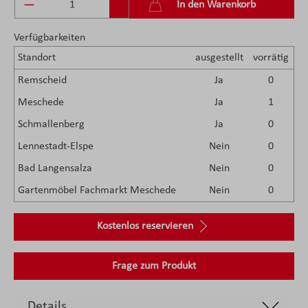
Produkt Anzahl: Gib den gewünschten Wert ein 
In den Warenkorb
Verfügbarkeiten
Standort
ausgestellt
vorrätig
Remscheid
Ja
0
Meschede
Ja
1
Schmallenberg
Ja
0
Lennestadt-Elspe
Nein
0
Bad Langensalza
Nein
0
Gartenmöbel Fachmarkt Meschede
Nein
0
Kostenlos reservieren
Frage zum Produkt
Details