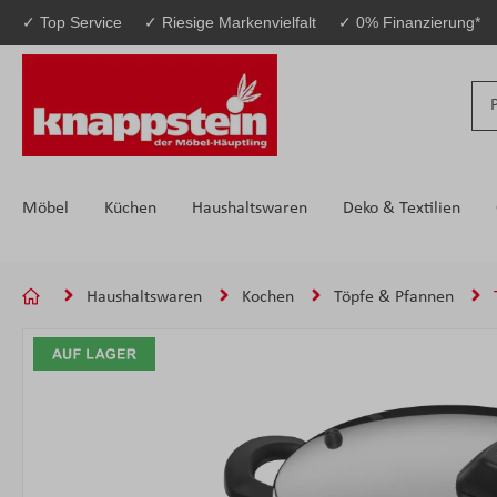
✓ Top Service
✓ Riesige Markenvielfalt
✓ 0% Finanzierung*
 Hauptinhalt springen
Zur Suche springen
Zur Hauptnavigation springen
Möbel
Küchen
Haushaltswaren
Deko & Textilien
Haushaltswaren
Kochen
Töpfe & Pfannen
Bildergalerie überspringen