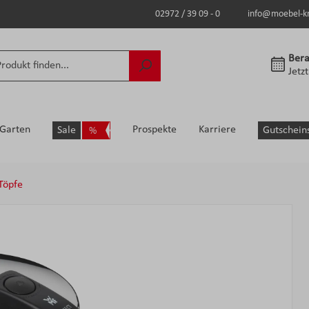
02972 / 39 09 - 0
info@moebel-k
Bera
Jetz
Garten
Prospekte
Karriere
Sale
Gutschein
Töpfe