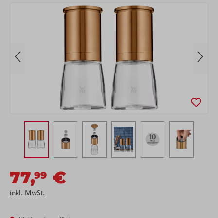
Bildergalerie überspringen
77,
€
99
inkl. MwSt.