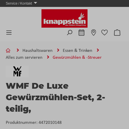
Service / Kontakt
Zum Hauptinhalt springen
Ware
Haushaltswaren
Essen & Trinken
Alles zum servieren
Gewürzmühlen & -Streuer
WMF De Luxe
Gewürzmühlen-Set, 2-
teilig,
Produktnummer:
4472010148