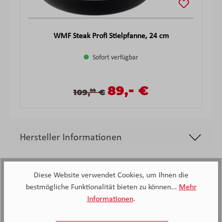
WMF Steak Profi Stielpfanne, 24 cm
Sofort verfügbar
-
Verkaufspreis:
89,
€
Verkaufspreis:
Regulärer Preis:
109,
€
99
Hersteller Informationen
Diese Website verwendet Cookies, um Ihnen die
bestmögliche Funktionalität bieten zu können...
Mehr
Informationen
.
2.138