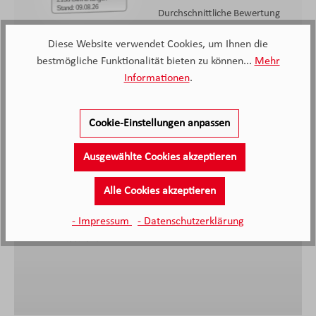
Stand: 09.08.26
Durchschnittliche Bewertung
Diese Website verwendet Cookies, um Ihnen die
bestmögliche Funktionalität bieten zu können...
Mehr
Informationen
.
Cookie-Einstellungen anpassen
Sehr gute und freundliche Beratung ohne Zeitdruck,
Ausgewählte Cookies akzeptieren
Lieferzeit eingehalten, das Möbelhaus ist sehr sauber
und geräumigt, wir sind sehr zufrieden.
Alle Cookies akzeptieren
- Impressum
- Datenschutzerklärung
Anonymer Kunde, Kunde von Möbel Knappstein
27.06.2026