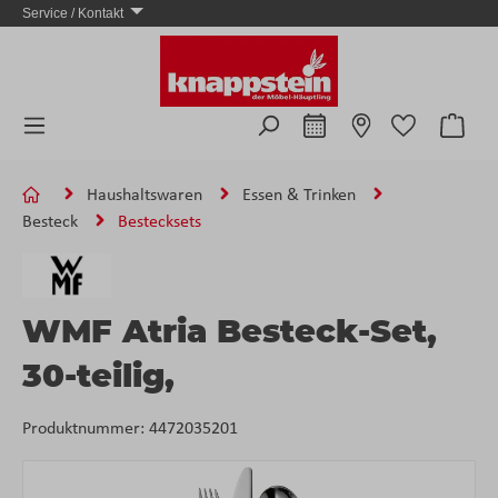
Service / Kontakt
Zum Hauptinhalt springen
Ware
Haushaltswaren
Essen & Trinken
Besteck
Bestecksets
WMF Atria Besteck-Set,
30-teilig,
Produktnummer:
4472035201
Bildergalerie überspringen