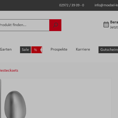
02972 / 39 09 - 0
info@moebel-k
Bera
Jetz
Garten
Prospekte
Karriere
Sale
Gutschein
Bestecksets