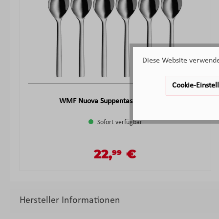
Diese Website verwendet
Cookie-Einste
WMF Nuova Suppentassenlöffel-Set
Sofort verfügbar
22,
€
99
Verkaufspreis:
Regulärer Preis:
Hersteller Informationen