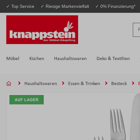
✓ Top Service
✓ Riesige Markenvielfalt
✓ 0% Finanzierung*
 Hauptinhalt springen
Zur Suche springen
Zur Hauptnavigation springen
Möbel
Küchen
Haushaltswaren
Deko & Textilien
Haushaltswaren
Essen & Trinken
Besteck
Bildergalerie überspringen