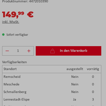
Produktnummer:
4472010390
149,
€
99
inkl. MwSt.
Sofort verfügbar
Produkt Anzahl: Gib den gewünschten Wert e
In den Warenkorb
Verfügbarkeiten
Standort
ausgestellt
vorrätig
Remscheid
Nein
0
Meschede
Nein
0
Schmallenberg
Nein
0
Lennestadt-Elspe
Ja
3