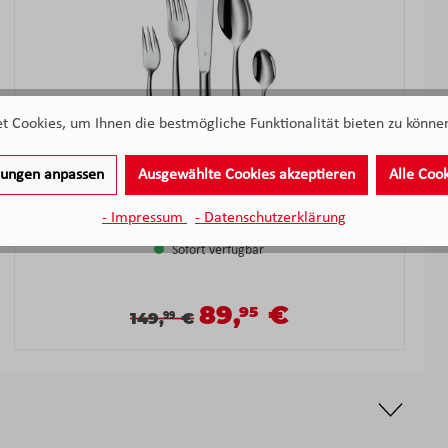
 Cookies, um Ihnen die bestmögliche Funktionalität bieten zu können
llungen anpassen
Ausgewählte Cookies akzeptieren
Alle Coo
WMF Philadelphia Besteck-Set 30-tlg. Edelstahl poliert
- Impressum
- Datenschutzerklärung
Sofort verfügbar
89,
€
95
Verkaufspreis:
Verkaufspreis:
Regulärer Preis:
149,
€
99