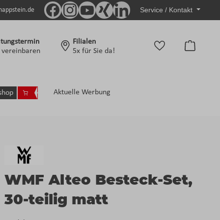
Service / Kontakt
nappstein.de
tungstermin
Filialen
Warenko
t vereinbaren
5x für Sie da!
Aktuelle Werbung
shop
WMF Alteo Besteck-Set,
30-teilig matt