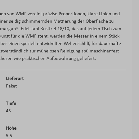
onen von WMF vereint präzise Proportionen, klare Linien und
einer seidig schimmernden Mattierung der Oberfläche zu
rgan®: Edelstahl Rostfrei 18/10, das auf jedem Tisch zum
skunst für die WMF steht, werden die Messer in einem Stück
r einen speziell entwickelten Wellenschliff, für dauerhafte
lbstverständlich zur mühelosen Reinigung spülmaschinenfest
cheren wie praktischen Aufbewahrung geliefert.
Lieferart
Paket
Tiefe
43
Höhe
5.5